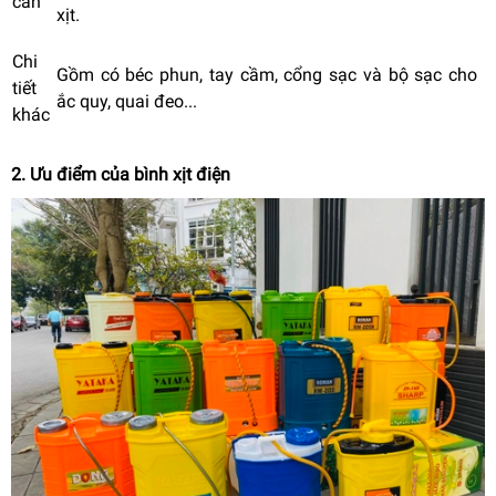
cần
xịt.
Chi
Gồm có béc phun, tay cầm, cổng sạc và bộ sạc cho
tiết
ắc quy, quai đeo...
khác
2. Ưu điểm của bình xịt điện