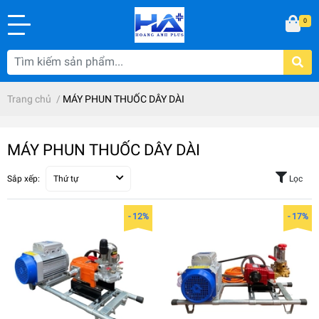
0
Trang chủ
/
MÁY PHUN THUỐC DÂY DÀI
MÁY PHUN THUỐC DÂY DÀI
Sắp xếp:
Thứ tự
Lọc
- 12%
- 17%