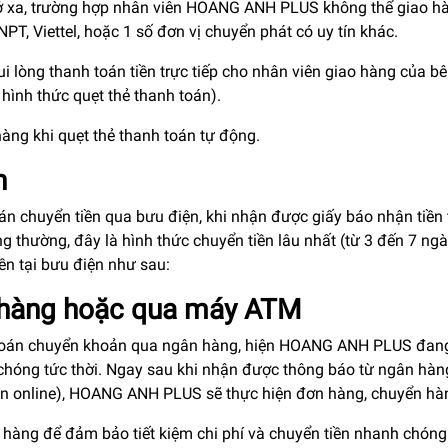
 ở xa, trường hợp nhân viên HOANG ANH PLUS không thể giao 
PT, Viettel, hoặc 1 số đơn vị chuyển phát có uy tín khác.
i lòng thanh toán tiền trực tiếp cho nhân viên giao hàng của b
hình thức quẹt thẻ thanh toán).
àng khi quẹt thẻ thanh toán tự động.
n
n chuyển tiền qua bưu điện, khi nhận được giấy báo nhận tiền t
 thường, đây là hình thức chuyển tiền lâu nhất (từ 3 đến 7 ng
ền tại bưu điện như sau:
 hàng hoặc qua máy ATM
 toán chuyển khoản qua ngân hàng, hiện HOANG ANH PLUS đang 
chóng tức thời. Ngay sau khi nhận được thông báo từ ngân hà
toán online), HOANG ANH PLUS sẽ thực hiện đơn hàng, chuyển h
hàng để đảm bảo tiết kiệm chi phí và chuyển tiền nhanh chóng