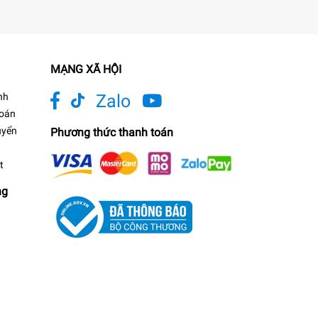
MẠNG XÃ HỘI
nh
Zalo
toán
uyển
Phương thức thanh toán
t
ng