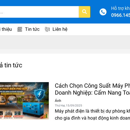
Hỗ trợ k
0966.14
i thiệu
Tin tức
Liên hệ
ả tin tức
Cách Chọn Công Suất Máy Ph
Doanh Nghiệp: Cẩm Nang Toà
Ánh
Thứ Hai, 15/09/2025
Máy phát điện là thiết bị dự phòng 
cho gia đình và hoạt động kinh doan