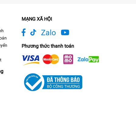
MẠNG XÃ HỘI
nh
Zalo
toán
uyển
Phương thức thanh toán
t
ng