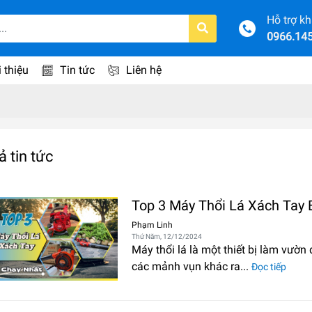
Hỗ trợ k
0966.14
i thiệu
Tin tức
Liên hệ
ả tin tức
Top 3 Máy Thổi Lá Xách Tay 
Phạm Linh
Thứ Năm, 12/12/2024
Máy thổi lá là một thiết bị làm vườn 
các mảnh vụn khác ra...
Đọc tiếp