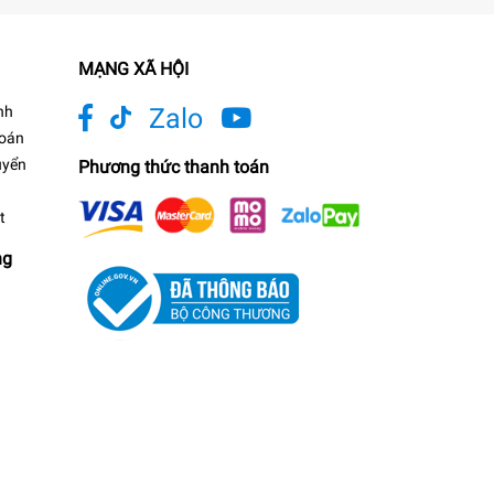
MẠNG XÃ HỘI
nh
Zalo
toán
uyển
Phương thức thanh toán
t
ng