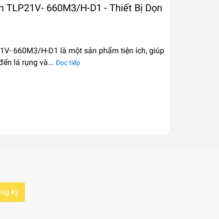
n TLP21V- 660M3/H-D1 - Thiết Bị Dọn
V- 660M3/H-D1 là một sản phẩm tiện ích, giúp
đến lá rụng và...
Đọc tiếp
ng ký