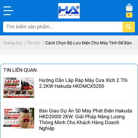
0
Trang chủ
/
Tin tức
/
Cách Chọn Bộ Lưu Điện Cho Máy Tính Để Bàn
TIN LIÊN QUAN
Hướng Dẫn Lắp Ráp Máy Cưa Xích 2 Thì
2.2KW Hakuda HKDMCX5200
Bàn Giao Dự Án 50 Máy Phát Điện Hakuda
HKD2000I 2KW: Giải Pháp Năng Lượng
Thông Minh Cho Khách Hàng Doanh
Nghiệp