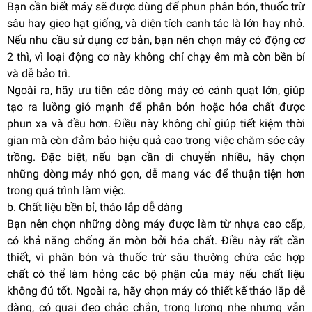
Bạn cần biết máy sẽ được dùng để phun phân bón, thuốc trừ
sâu hay gieo hạt giống, và diện tích canh tác là lớn hay nhỏ.
Nếu nhu cầu sử dụng cơ bản, bạn nên chọn máy có động cơ
2 thì, vì loại động cơ này không chỉ chạy êm mà còn bền bỉ
và dễ bảo trì.
Ngoài ra, hãy ưu tiên các dòng máy có cánh quạt lớn, giúp
tạo ra luồng gió mạnh để phân bón hoặc hóa chất được
phun xa và đều hơn. Điều này không chỉ giúp tiết kiệm thời
gian mà còn đảm bảo hiệu quả cao trong việc chăm sóc cây
trồng. Đặc biệt, nếu bạn cần di chuyển nhiều, hãy chọn
những dòng máy nhỏ gọn, dễ mang vác để thuận tiện hơn
trong quá trình làm việc.
b. Chất liệu bền bỉ, tháo lắp dễ dàng
Bạn nên chọn những dòng máy được làm từ nhựa cao cấp,
có khả năng chống ăn mòn bởi hóa chất. Điều này rất cần
thiết, vì phân bón và thuốc trừ sâu thường chứa các hợp
chất có thể làm hỏng các bộ phận của máy nếu chất liệu
không đủ tốt. Ngoài ra, hãy chọn máy có thiết kế tháo lắp dễ
dàng, có quai đeo chắc chắn, trọng lượng nhẹ nhưng vẫn