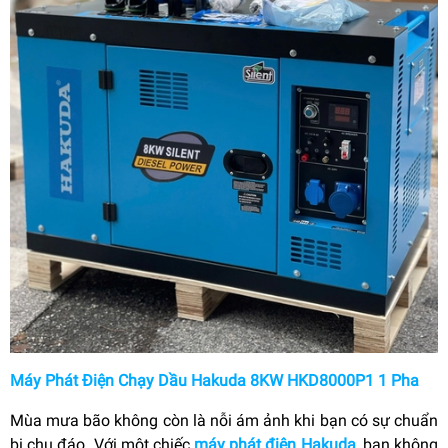
Máy Phát Điện Chạy Dầu Hakuda 8KW HKD8000P1 1 Pha
Mùa mưa bão không còn là nỗi ám ảnh khi bạn có sự chuẩn
bị chu đáo. Với một chiếc
máy phát điện Hakuda
, bạn không