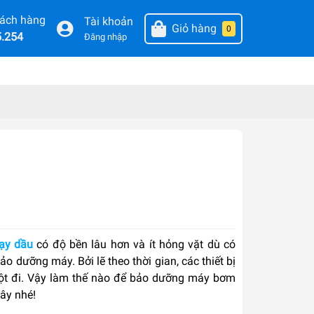
hách hàng
Tài khoản
Giỏ hàng
0
5.254
Đăng nhập
ạy dầu
có độ bền lâu hơn và ít hỏng vặt dù có
o dưỡng máy. Bởi lẽ theo thời gian, các thiết bị
ột đi. Vậy làm thế nào để bảo dưỡng máy bơm
đây nhé!