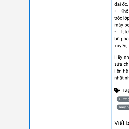
đai ốc,
• Khôn
tróc lớ
máy b
• Ít k
bộ phậ
xuyên,
Hãy nh
sửa ch
liên hệ
nhất n
Ta
Hướng
máy b
Viết 