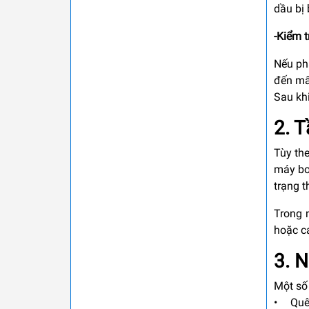
dầu bị 
-Kiểm t
Nếu phá
đến mấ
Sau khi
2. 
Tùy th
máy bơ
trạng t
Trong 
hoặc c
3. 
Một số
• Quên