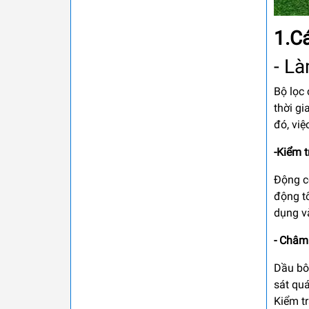
1.C
- L
Bộ lọc
thời g
đó, việ
-Kiểm 
Động c
động t
dụng và
- Châm 
Dầu bô
sát qu
Kiểm t