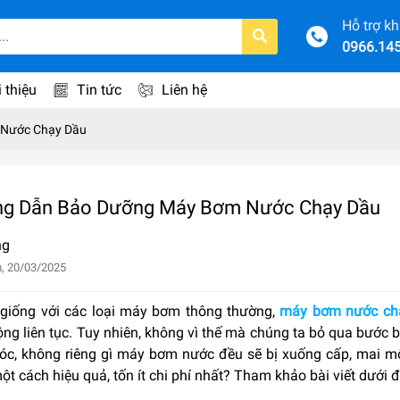
Hỗ trợ k
0966.14
i thiệu
Tin tức
Liên hệ
Nước Chạy Dầu
g Dẫn Bảo Dưỡng Máy Bơm Nước Chạy Dầu
ng
, 20/03/2025
giống với các loại máy bơm thông thường,
máy bơm nước ch
ng liên tục. Tuy nhiên, không vì thế mà chúng ta bỏ qua bước bả
c, không riêng gì máy bơm nước đều sẽ bị xuống cấp, mai m
t cách hiệu quả, tốn ít chi phí nhất? Tham khảo bài viết dưới 