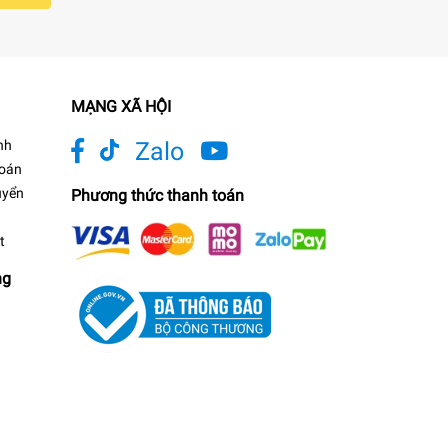
MẠNG XÃ HỘI
nh
Zalo
toán
uyển
Phương thức thanh toán
t
ng