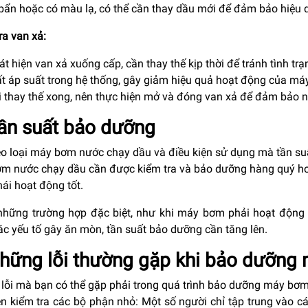
bẩn hoặc có màu lạ, có thể cần thay dầu mới để đảm bảo hiệu q
ra van xả:
t hiện van xả xuống cấp, cần thay thế kịp thời để tránh tình trạn
t áp suất trong hệ thống, gây giảm hiệu quả hoạt động của má
 thay thế xong, nên thực hiện mở và đóng van xả để đảm bảo nó
Tần suất bảo dưỡng
eo loại máy bơm nước chạy dầu và điều kiện sử dụng mà tần su
m nước chạy dầu cần được kiểm tra và bảo dưỡng hàng quý ho
hái hoạt động tốt.
những trường hợp đặc biệt, như khi máy bơm phải hoạt động 
ác yếu tố gây ăn mòn, tần suất bảo dưỡng cần tăng lên.
Những lỗi thường gặp khi bảo dưỡng
 lỗi mà bạn có thể gặp phải trong quá trình bảo dưỡng máy bơ
 kiểm tra các bộ phận nhỏ: Một số người chỉ tập trung vào cá