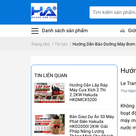
Danh sách sản phẩm
Giớ
Trang chủ
/
Tin tức
/
Hướng Dẫn Bảo Dưỡng Máy Bơm 
Hướn
TIN LIÊN QUAN
Le Tra
Hướng Dẫn Lắp Ráp
Máy Cưa Xích 2 Thì
Thứ Năm
2.2KW Hakuda
HKDMCX5200
Không 
hoạt độ
Bàn Giao Dự Án 50 Máy
máy mó
Phát Điện Hakuda
HKD2000I 2KW: Giải
nước mộ
Pháp Năng Lượng