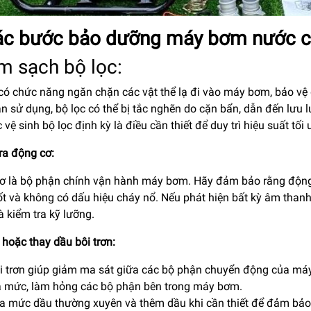
ác bước bảo dưỡng máy bơm nước c
àm sạch bộ lọc:
 có chức năng ngăn chặn các vật thể lạ đi vào máy bơm, bảo vệ
ian sử dụng, bộ lọc có thể bị tắc nghẽn do cặn bẩn, dẫn đến lư
c vệ sinh bộ lọc định kỳ là điều cần thiết để duy trì hiệu suất t
tra động cơ:
ơ là bộ phận chính vận hành máy bơm. Hãy đảm bảo rằng động c
ốt và không có dấu hiệu cháy nổ. Nếu phát hiện bất kỳ âm than
 kiểm tra kỹ lưỡng.
hoặc thay dầu bôi trơn:
i trơn giúp giảm ma sát giữa các bộ phận chuyển động của máy
á mức, làm hỏng các bộ phận bên trong máy bơm.
ra mức dầu thường xuyên và thêm dầu khi cần thiết để đảm bảo