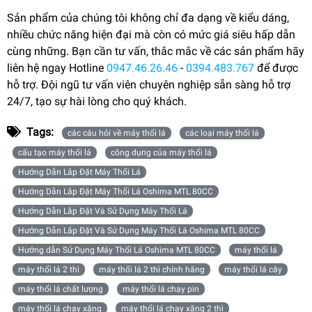
Sản phẩm của chúng tôi không chỉ đa dạng về kiểu dáng,
nhiều chức năng hiện đại mà còn có mức giá siêu hấp dẫn
cùng những. Bạn cần tư vấn, thắc mắc về các sản phẩm hãy
liên hệ ngay Hotline
0947.46.26.46
-
0394.483.767
để được
hỗ trợ. Đội ngũ tư vấn viên chuyên nghiệp sẵn sàng hỗ trợ
24/7, tạo sự hài lòng cho quý khách.
Tags:
các câu hỏi về máy thổi lá
các loại máy thổi lá
cấu tạo máy thổi lá
công dụng của máy thổi lá
Hướng Dẫn Lắp Đặt Máy Thổi Lá
Hướng Dẫn Lắp Đặt Máy Thổi Lá Oshima MTL 80CC
Hướng Dẫn Lắp Đặt Và Sử Dụng Máy Thổi Lá
Hướng Dẫn Lắp Đặt Và Sử Dụng Máy Thổi Lá Oshima MTL 80CC
Hướng dẫn Sử Dụng Máy Thổi Lá Oshima MTL 80CC
máy thổi lá
máy thổi lá 2 thì
máy thổi lá 2 thì chính hãng
máy thổi lá cây
máy thổi lá chất lượng
máy thổi lá chạy pin
máy thổi lá chạy xăng
máy thổi lá chạy xăng 2 thì