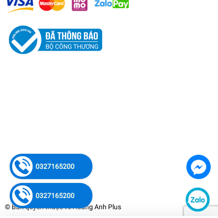
0327165200
0327165200
© Bản quyền thuộc về
Hoàng Anh Plus