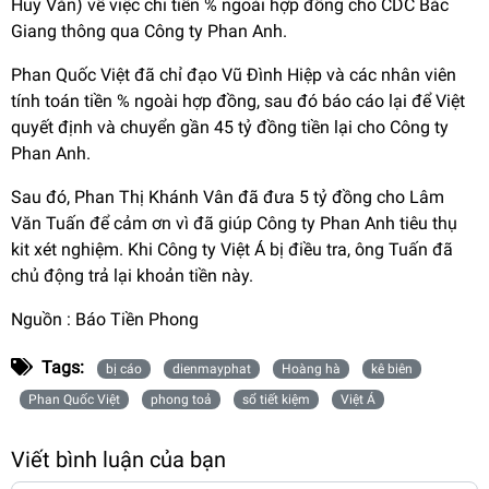
Huy Văn) về việc chi tiền % ngoài hợp đồng cho CDC Bắc
Giang thông qua Công ty Phan Anh.
Phan Quốc Việt đã chỉ đạo Vũ Đình Hiệp và các nhân viên
tính toán tiền % ngoài hợp đồng, sau đó báo cáo lại để Việt
quyết định và chuyển gần 45 tỷ đồng tiền lại cho Công ty
Phan Anh.
Sau đó, Phan Thị Khánh Vân đã đưa 5 tỷ đồng cho Lâm
Văn Tuấn để cảm ơn vì đã giúp Công ty Phan Anh tiêu thụ
kit xét nghiệm. Khi Công ty Việt Á bị điều tra, ông Tuấn đã
chủ động trả lại khoản tiền này.
Nguồn :
Báo Tiền Phong
Tags:
bị cáo
dienmayphat
Hoàng hà
kê biên
Phan Quốc Việt
phong toả
sổ tiết kiệm
Việt Á
Viết bình luận của bạn