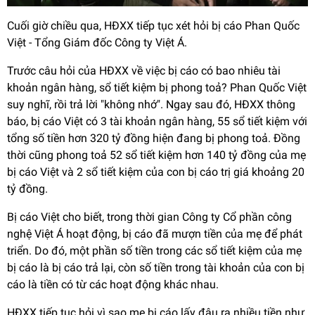
Cuối giờ chiều qua, HĐXX tiếp tục xét hỏi bị cáo Phan Quốc
Việt - Tổng Giám đốc Công ty Việt Á.
Trước câu hỏi của HĐXX về việc bị cáo có bao nhiêu tài
khoản ngân hàng, sổ tiết kiệm bị phong toả? Phan Quốc Việt
suy nghĩ, rồi trả lời "không nhớ". Ngay sau đó, HĐXX thông
báo, bị cáo Việt có 3 tài khoản ngân hàng, 55 sổ tiết kiệm với
tổng số tiền hơn 320 tỷ đồng hiện đang bị phong toả. Đồng
thời cũng phong toả 52 sổ tiết kiệm hơn 140 tỷ đồng của mẹ
bị cáo Việt và 2 sổ tiết kiệm của con bị cáo trị giá khoảng 20
tỷ đồng.
Bị cáo Việt cho biết, trong thời gian Công ty Cổ phần công
nghệ Việt Á hoạt động, bị cáo đã mượn tiền của mẹ để phát
triển. Do đó, một phần số tiền trong các sổ tiết kiệm của mẹ
bị cáo là bị cáo trả lại, còn số tiền trong tài khoản của con bị
cáo là tiền có từ các hoạt động khác nhau.
HĐXX tiếp tục hỏi vì sao mẹ bị cáo lấy đâu ra nhiều tiền như