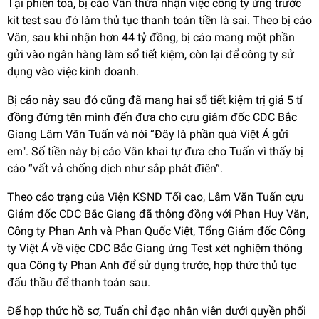
Tại phiên toà, bị cáo Vân thừa nhận việc công ty ứng trước
kit test sau đó làm thủ tục thanh toán tiền là sai. Theo bị cáo
Vân, sau khi nhận hơn 44 tỷ đồng, bị cáo mang một phần
gửi vào ngân hàng làm sổ tiết kiệm, còn lại để công ty sử
dụng vào việc kinh doanh.
Bị cáo này sau đó cũng đã mang hai sổ tiết kiệm trị giá 5 tỉ
đồng đứng tên mình đến đưa cho cựu giám đốc CDC Bắc
Giang Lâm Văn Tuấn và nói ”Đây là phần quà Việt Á gửi
em". Số tiền này bị cáo Vân khai tự đưa cho Tuấn vì thấy bị
cáo “vất vả chống dịch như sắp phát điên”.
Theo cáo trạng của Viện KSND Tối cao, Lâm Văn Tuấn cựu
Giám đốc CDC Bắc Giang đã thông đồng với Phan Huy Văn,
Công ty Phan Anh và Phan Quốc Việt, Tổng Giám đốc Công
ty Việt Á về việc CDC Bắc Giang ứng Test xét nghiệm thông
qua Công ty Phan Anh để sử dụng trước, hợp thức thủ tục
đấu thầu để thanh toán sau.
Để hợp thức hồ sơ, Tuấn chỉ đạo nhân viên dưới quyền phối