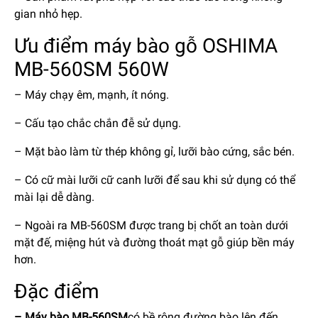
gian nhỏ hẹp.
Ưu điểm máy bào gỗ OSHIMA
MB-560SM 560W
– Máy chạy êm, mạnh, ít nóng.
– Cấu tạo chắc chắn đễ sử dụng.
– Mặt bào làm từ thép không gỉ, lưỡi bào cứng, sắc bén.
– Có cữ mài lưỡi cữ canh lưỡi để sau khi sử dụng có thể
mài lại dễ dàng.
– Ngoài ra MB-560SM được trang bị chốt an toàn dưới
mặt đế, miệng hút và đường thoát mạt gỗ giúp bền máy
hơn.
Đặc điểm
– Máy bào MB-560SM
có bề rộng đường bào lên đến