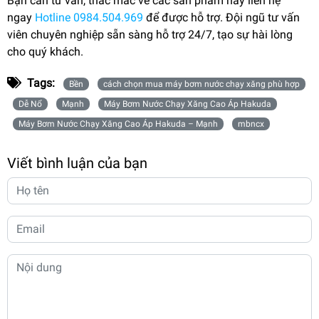
Bạn cần tư vấn, thắc mắc về các sản phẩm hãy liên hệ
ngay
Hotline 0984.504.969
để được hỗ trợ. Đội ngũ tư vấn
viên chuyên nghiệp sẵn sàng hỗ trợ 24/7, tạo sự hài lòng
cho quý khách.
Tags:
Bền
cách chọn mua máy bơm nước chạy xăng phù hợp
Dễ Nổ
Mạnh
Máy Bơm Nước Chạy Xăng Cao Áp Hakuda
Máy Bơm Nước Chạy Xăng Cao Áp Hakuda – Mạnh
mbncx
Viết bình luận của bạn