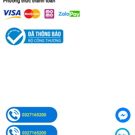
Phương thức thanh toán
0327165200
0327165200