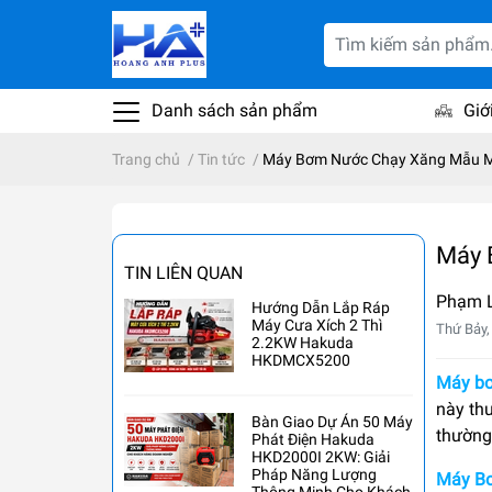
Danh sách sản phẩm
Giớ
Trang chủ
/
Tin tức
/
Máy Bơm Nước Chạy Xăng Mẫu M
Máy 
TIN LIÊN QUAN
Phạm 
Hướng Dẫn Lắp Ráp
Máy Cưa Xích 2 Thì
Thứ Bảy,
2.2KW Hakuda
HKDMCX5200
Máy bơ
này th
Bàn Giao Dự Án 50 Máy
thường
Phát Điện Hakuda
HKD2000I 2KW: Giải
Pháp Năng Lượng
Máy Bơ