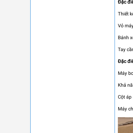
Đặc điể
Thiết k
Vỏ máy
Bánh x
Tay cầm
Đặc đi
Máy bơ
Khả nă
Cột áp 
Máy chạ