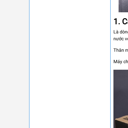
1. C
Là dòn
nước vớ
Thân má
Máy ch