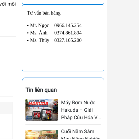
 với môi
Tư vấn bán hàng
• Mr. Ngọc
0966.145.254
•
Ms. Ánh
0374.861.894
•
Ms. Thúy
0327.165.200
Tin liên quan
Máy Bơm Nước
Hakuda – Giải
Pháp Cứu Hỏa Và
Chống Ngập Lụt
Cuối Năm Sắm
Hiệu Quả
Máy Nông Nghiệp