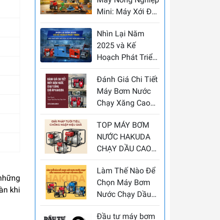
Mini: Máy Xới Đất
– Gieo Hạt – Bơm
Nhìn Lại Năm
Nước – Cắt Cỏ
2025 và Kế
Giá Tốt
Hoạch Phát Triển
Máy Phát Điện,
Đánh Giá Chi Tiết
Máy Rửa Xe, Máy
Máy Bơm Nước
Bơm Năm 2026
Chạy Xăng Cao
Áp Hakuda: Sức
TOP MÁY BƠM
Mạnh Vượt Trội
NƯỚC HAKUDA
Cho Mọi Địa Hình
CHẠY DẦU CAO
ÁP: Giải Pháp
Làm Thế Nào Để
Tưới Tiêu, Chống
 những
Chọn Máy Bơm
Ngập Hiệu Quả
àn khi
Nước Chạy Dầu
Hakuda Phù Hợp
Đầu tư máy bơm
Với Nhu Cầu?