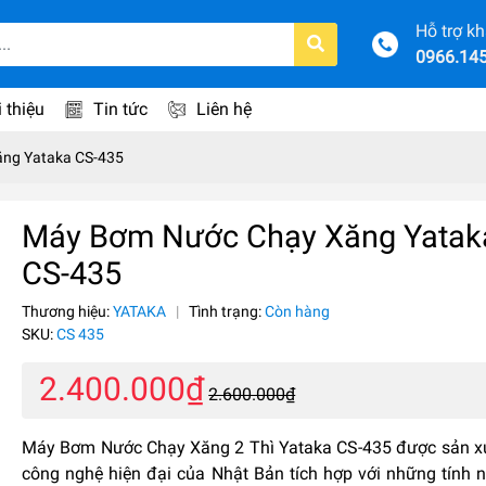
Hỗ trợ k
0966.14
i thiệu
Tin tức
Liên hệ
ng Yataka CS-435
Máy Bơm Nước Chạy Xăng Yatak
CS-435
Thương hiệu:
YATAKA
|
Tình trạng:
Còn hàng
SKU:
CS 435
2.400.000₫
2.600.000₫
Máy Bơm Nước Chạy Xăng 2 Thì Yataka CS-435 được sản xu
công nghệ hiện đại của Nhật Bản tích hợp với những tính 