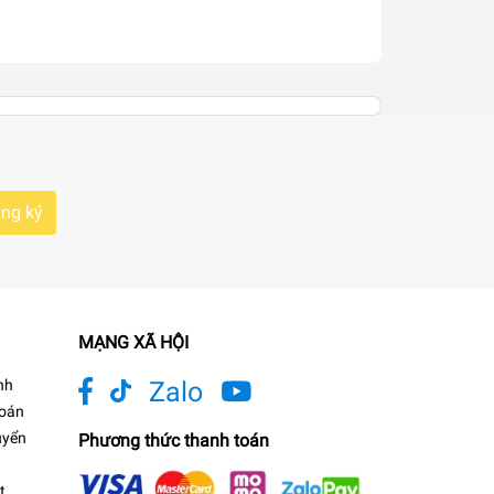
ng ký
MẠNG XÃ HỘI
nh
Zalo
toán
uyển
Phương thức thanh toán
t