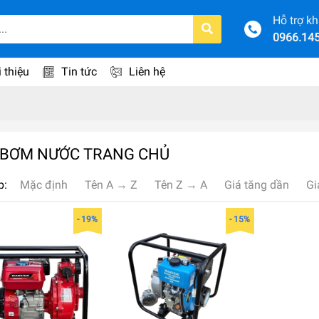
Hỗ trợ k
0966.14
i thiệu
Tin tức
Liên hệ
 BƠM NƯỚC TRANG CHỦ
p:
Mặc định
Tên A → Z
Tên Z → A
Giá tăng dần
Gi
- 19%
- 15%