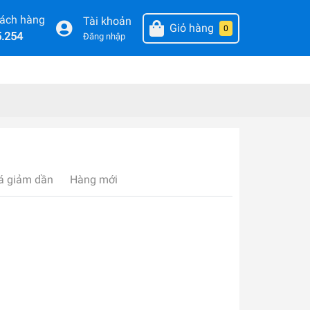
hách hàng
Tài khoản
Giỏ hàng
0
5.254
Đăng nhập
á giảm dần
Hàng mới