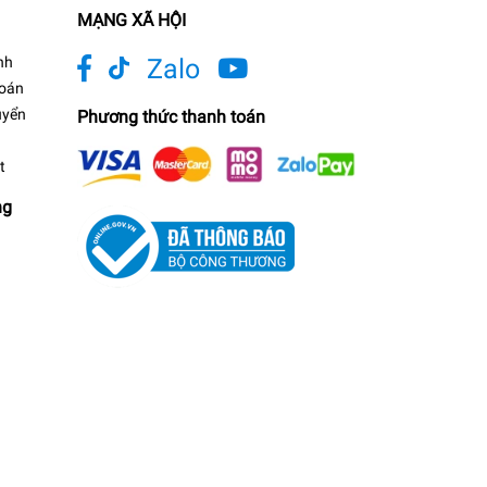
MẠNG XÃ HỘI
nh
Zalo
toán
uyển
Phương thức thanh toán
t
ng