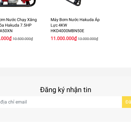
ơm Nước Chạy Xăng
Máy Bơm Nước Hakuda Áp
ỏa Hakuda 7.5HP
Lực 4KW
A50XN
HKD4000MBN50E
.000₫
11.000.000₫
10.500.000₫
13.000.000₫
Đăng ký nhận tin
Đă