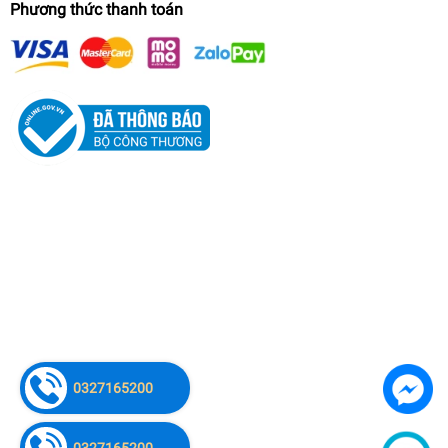
Phương thức thanh toán
Máy Cắt Thủy Lực Cầm Tay Đông Phong 2400W
GQ-20 (RC20)/220V
0327165200
7.200.000₫
undefined
0327165200