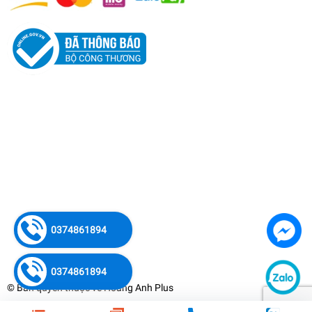
0374861894
0374861894
© Bản quyền thuộc về
Hoàng Anh Plus