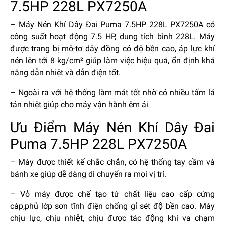
7.5HP 228L PX7250A
– Máy Nén Khí Dây Đai Puma 7.5HP 228L PX7250A
có
công suất hoạt động 7.5 HP, dung tích bình 228L. Máy
được trang bị mô-tơ dây đồng có độ bền cao, áp lực khí
nén lên tới 8 kg/cm² giúp làm việc hiệu quả, ổn định khả
năng dẫn nhiệt và dẫn điện tốt.
– Ngoài ra với hệ thống làm mát tốt nhờ có nhiều tấm lá
tản nhiệt giúp cho máy vận hành êm ái
Ưu Điểm Máy Nén Khí Dây Đai
Puma 7.5HP 228L PX7250A
– Máy được thiết kế chắc chắn, có hệ thống tay cầm và
bánh xe giúp dễ dàng di chuyển ra mọi vị trí.
– Vỏ máy được chế tạo từ chất liệu cao cấp cứng
cáp,phủ lớp sơn tĩnh điện chống gỉ sét độ bền cao. Máy
chịu lực, chịu nhiệt, chịu được tác động khi va chạm