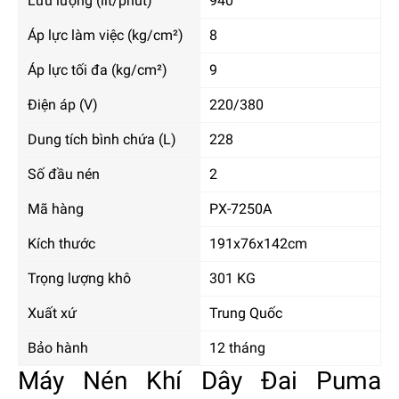
Lưu lượng (lít/phút)
940
Áp lực làm việc (kg/cm²)
8
Áp lực tối đa (kg/cm²)
9
Điện áp (V)
220/380
Dung tích bình chứa (L)
228
Số đầu nén
2
Mã hàng
PX-7250A
Kích thước
191x76x142cm
Trọng lượng khô
301 KG
Xuất xứ
Trung Quốc
Bảo hành
12 tháng
Máy Nén Khí Dây Đai Puma