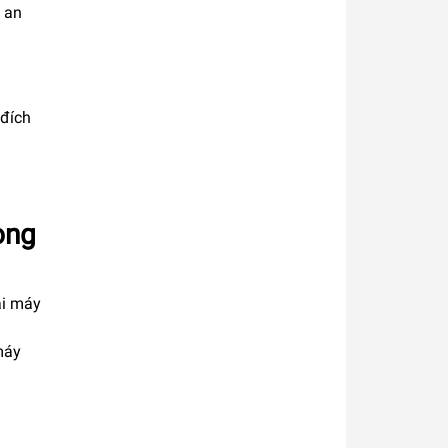
, an
 đích
ong
ại máy
máy