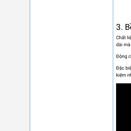
3. B
Chất li
dài mà
Động cơ
Đặc biệ
kiệm nh