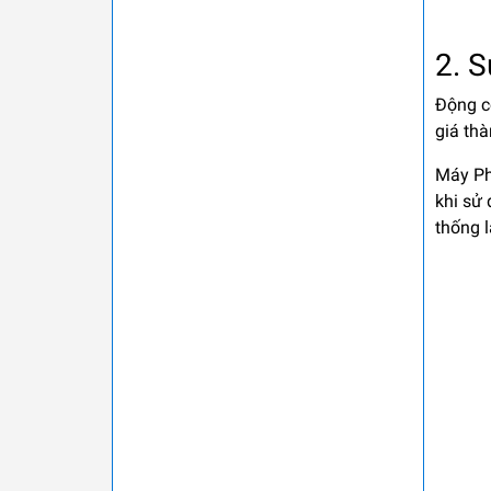
2. S
Động cơ
giá th
Máy Ph
khi sử 
thống 