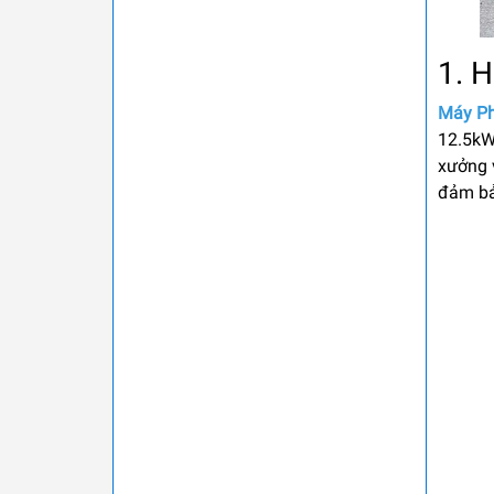
1. 
Máy Ph
12.5kW
xưởng v
đảm bả