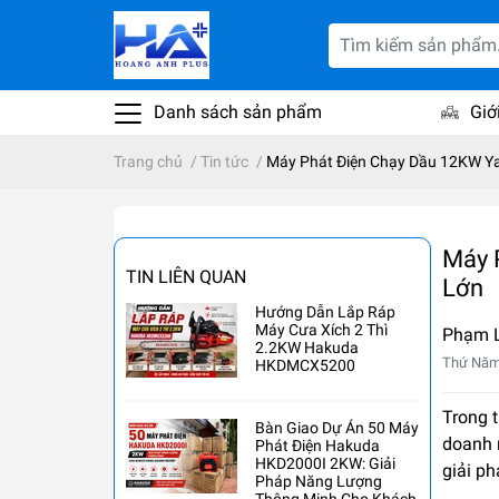
Danh sách sản phẩm
Giớ
Trang chủ
/
Tin tức
/
Máy Phát Điện Chạy Dầu 12KW Ya
Máy 
TIN LIÊN QUAN
Lớn
Hướng Dẫn Lắp Ráp
Máy Cưa Xích 2 Thì
Phạm 
2.2KW Hakuda
Thứ Năm
HKDMCX5200
Trong t
Bàn Giao Dự Án 50 Máy
doanh 
Phát Điện Hakuda
HKD2000I 2KW: Giải
giải ph
Pháp Năng Lượng