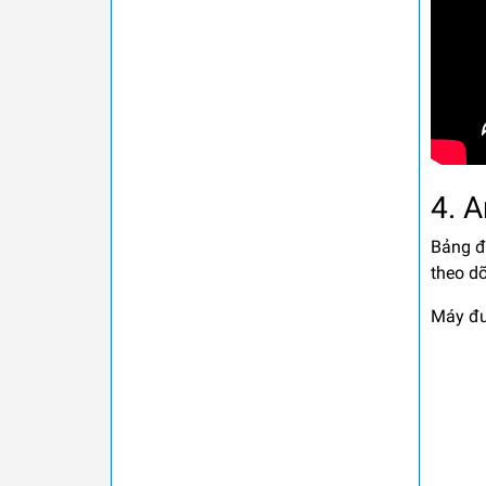
4. A
Bảng đi
theo dõ
Máy đượ