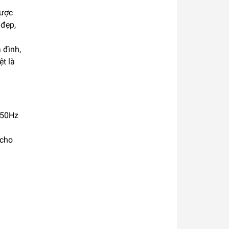
được
 đẹp,
 đình,
ệt là
 50Hz
 cho