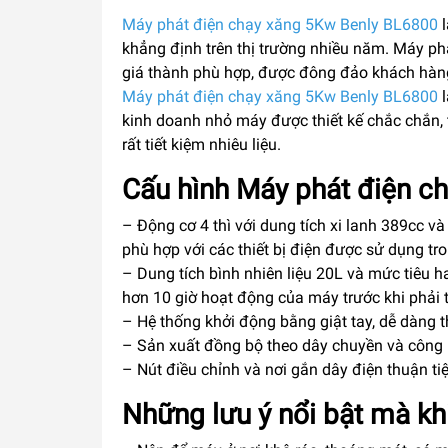
Máy phát điện chạy xăng 5Kw Benly BL6800
l
khẳng định trên thị trường nhiều năm. Máy p
giá thành phù hợp, được đông đảo khách hàng
Máy phát điện chạy xăng 5Kw Benly BL6800
l
kinh doanh nhỏ máy được thiết kế chắc chắn, t
rất tiết kiệm nhiêu liệu.
Cấu hình Máy phát điện c
– Động cơ 4 thì với dung tích xi lanh 389cc v
phù hợp với các thiết bị điện được sử dụng tr
– Dung tích bình nhiên liệu 20L và mức tiêu h
hơn 10 giờ hoạt động của máy trước khi phải t
– Hệ thống khởi động bằng giật tay, dễ dàng th
– Sản xuất đồng bộ theo dây chuyền và công ng
– Nút điều chỉnh và nơi gắn dây điện thuận ti
Những lưu ý nổi bật mà kh