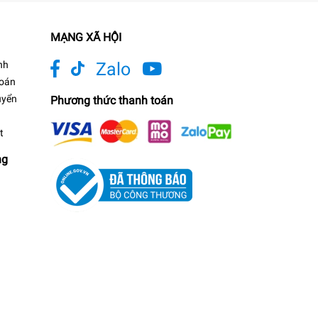
MẠNG XÃ HỘI
nh
Zalo
toán
uyển
Phương thức thanh toán
t
ng