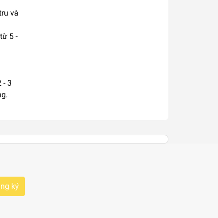
tru và
ừ 5 -
 - 3
ng.
ng ký