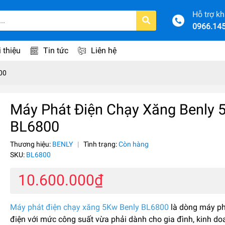
Hỗ trợ k
0966.14
i thiệu
Tin tức
Liên hệ
00
Máy Phát Điện Chạy Xăng Benly 
BL6800
Thương hiệu:
BENLY
|
Tình trạng:
Còn hàng
SKU:
BL6800
10.600.000₫
Máy phát điện chạy xăng 5Kw Benly BL6800
là dòng máy p
điện với mức công suất vừa phải dành cho gia đình, kinh d