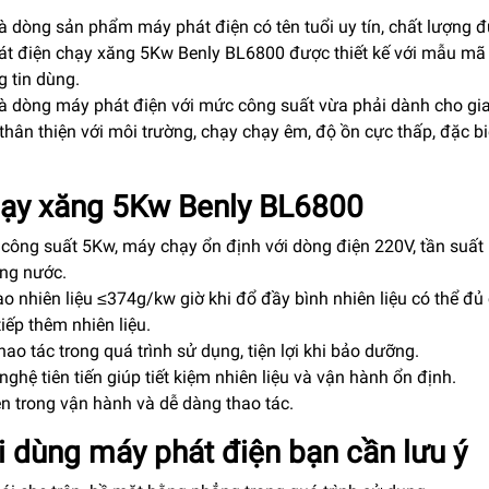
à dòng sản phẩm máy phát điện có tên tuổi uy tín, chất lượng 
hát điện chạy xăng 5Kw Benly BL6800 được thiết kế với mẫu mã
 tin dùng.
à dòng máy phát điện với mức công suất vừa phải dành cho gia
hân thiện với môi trường, chạy chạy êm, độ ồn cực thấp, đặc bi
hạy xăng 5Kw Benly BL6800
à công suất 5Kw, máy chạy ổn định với dòng điện 220V, tần suất
ong nước.
ao nhiên liệu ≤374g/kw giờ khi đổ đầy bình nhiên liệu có thể đủ
iếp thêm nhiên liệu.
ao tác trong quá trình sử dụng, tiện lợi khi bảo dưỡng.
hệ tiên tiến giúp tiết kiệm nhiên liệu và vận hành ổn định.
ện trong vận hành và dễ dàng thao tác.
i dùng máy phát điện bạn cần lưu ý