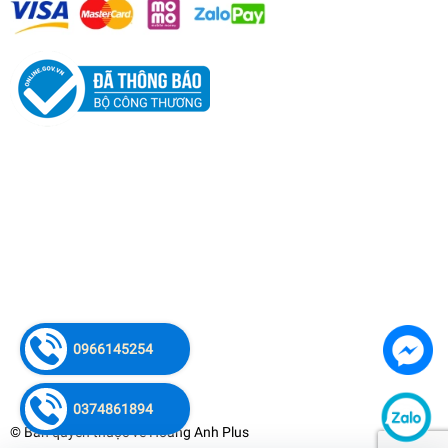
0966145254
0374861894
© Bản quyền thuộc về
Hoàng Anh Plus