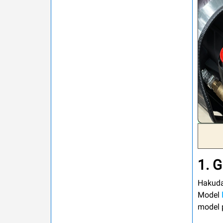
1. G
Hakuda 
Model
model p