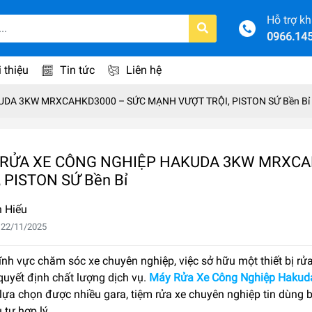
Hỗ trợ k
0966.14
i thiệu
Tin tức
Liên hệ
DA 3KW MRXCAHKD3000 – SỨC MẠNH VƯỢT TRỘI, PISTON SỨ Bền Bỉ
RỬA XE CÔNG NGHIỆP HAKUDA 3KW MRXCA
, PISTON SỨ Bền Bỉ
 Hiếu
 22/11/2025
ĩnh vực chăm sóc xe chuyên nghiệp, việc sở hữu một thiết bị rử
quyết định chất lượng dịch vụ.
Máy Rửa Xe Công Nghiệp Haku
lựa chọn được nhiều gara, tiệm rửa xe chuyên nghiệp tin dùng b
 tư hợp lý.