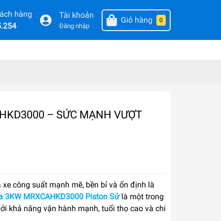
hách hàng
Tài khoản
Giỏ hàng
0
5.254
Đăng nhập
HKD3000 – SỨC MẠNH VƯỢT
a xe công suất mạnh mẽ, bền bỉ và ổn định là
da 3KW MRXCAHKD3000 Piston Sứ
là một trong
ởi khả năng vận hành mạnh, tuổi thọ cao và chi