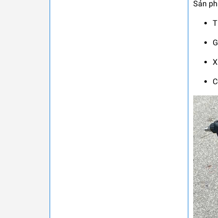
Sản ph
T
G
X
C