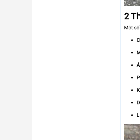
2 Th
Một số
C
M
Á
P
K
D
L