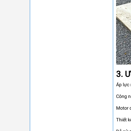
3. 
Áp lực 
Công n
Motor 
Thiết 