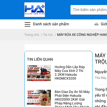
Danh sách sản phẩm
Giớ
Trang chủ
/
Tin tức
/
MÁY RỬA XE CÔNG NGHIỆP HAKU
MÁY 
TIN LIÊN QUAN
TRỘI
Hướng Dẫn Lắp Ráp
Máy Cưa Xích 2 Thì
Nguyễn
2.2KW Hakuda
Thứ Bảy,
HKDMCX5200
Trong l
Bàn Giao Dự Án 50 Máy
yếu tố 
Phát Điện Hakuda
HKD2000I 2KW: Giải
những 
Pháp Năng Lượng
phí đầu