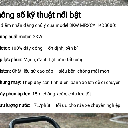
ông số kỹ thuật nổi bật
 điểm nhấn đáng chú ý của model 3KW MRXCAHKD3000:
ông suất motor:
3KW
otor:
100% dây đồng – ổn định, bền bỉ
p lực phun:
Mạnh, đánh bật bùn đất cứng
iston:
Chất liệu sứ cao cấp – siêu bền, chống mài mòn
hung máy:
Thép dày sơn tĩnh điện, bánh xe lớn dễ di chuyển
ây phun áp lực:
15m chống xoắn, chịu lực tốt
ưu lượng nước:
17L/phút – tối ưu cho rửa xe chuyên nghiệp