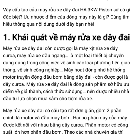
Vậy cấu tạo của máy rửa xe dây đai HA 3KW Piston sứ có gì
đặc biệt? Ưu nhược điểm của dòng máy này là gì? Cùng tìm
hiểu thông qua nội dung dưới đây bạn nhé!
1. Khái quát về máy rửa xe dây đai
Máy rửa xe dây đai còn được gọi là máy xịt rửa xe dây
curoa, máy rửa xe đầu ngang… là một loại thiết bị chuyên
dụng dùng trong công việc vệ sinh các loại phương tiện giao
thông, vệ sinh công nghiệp… Máy hoạt động nhờ hệ thống
motor truyền động đầu bơm bằng dây đai - còn được gọi là
dây curoa. Máy rửa xe dây đai là dòng sản phẩm sở hữu ưu
điểm về giá thành, cách thức sử dụng… nên được nhiều nhà
đầu tư lựa chọn mua sắm cho tiệm rửa xe.
Máy rửa xe dây đai có cấu tạo rất đơn giản, gồm 2 phần
chính là motor và đầu máy bơm. Hai bộ phận này của máy
được kết nối với nhau bằng dây curoa. Phần motor có công
suất lớn hơn phần đầu bơm. Theo các nhà chuyên gia thì