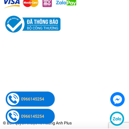
0966145254
0966145254
© Bản quyền thuộc về
Hoàng Anh Plus