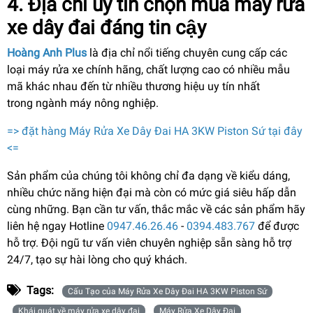
4. Địa chỉ uy tín chọn mua máy rửa
xe dây đai đáng tin cậy
Hoàng Anh Plus
là địa chỉ nổi tiếng chuyên cung cấp các
loại máy rửa xe chính hãng, chất lượng cao có nhiều mẫu
mã khác nhau đến từ nhiều thương hiệu uy tín nhất
trong ngành máy nông nghiệp.
=> đặt hàng Máy Rửa Xe Dây Đai HA 3KW Piston Sứ tại đây
<=
Sản phẩm của chúng tôi không chỉ đa dạng về kiểu dáng,
nhiều chức năng hiện đại mà còn có mức giá siêu hấp dẫn
cùng những. Bạn cần tư vấn, thắc mắc về các sản phẩm hãy
liên hệ ngay Hotline
0947.46.26.46
-
0394.483.767
để được
hỗ trợ. Đội ngũ tư vấn viên chuyên nghiệp sẵn sàng hỗ trợ
24/7, tạo sự hài lòng cho quý khách.
Tags:
Cấu Tạo của Máy Rửa Xe Dây Đai HA 3KW Piston Sứ
Khái quát về máy rửa xe dây đai
Máy Rửa Xe Dây Đai