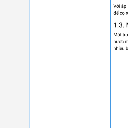
Với áp
để cọ 
1.3.
Một tr
nước m
nhiều 