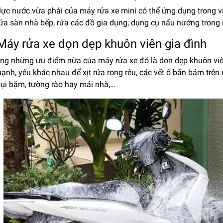
 lực nước vừa phải của máy rửa xe mini có thể ứng dụng trong 
rửa sàn nhà bếp, rửa các đồ gia dụng, dụng cụ nấu nướng trong
 Máy rửa xe dọn dẹp khuôn viên gia đình
ong những ưu điểm nữa của máy rửa xe đó là dọn dẹp khuôn viên
ạnh, yếu khác nhau để xịt rửa rong rêu, các vết ố bẩn bám trê
bụi bặm, tường rào hay mái nhà,…