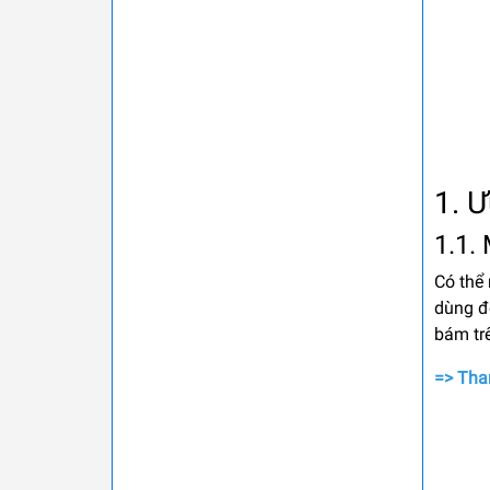
1. 
1.1.
Có thể 
dùng để
bám tr
=> Tha