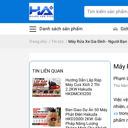
Danh sách sản phẩm
Giớ
Trang chủ
/
Tin tức
/
Máy Rửa Xe Gia Đình - Người Bạ
Máy 
TIN LIÊN QUAN
Phạm 
Hướng Dẫn Lắp Ráp
Máy Cưa Xích 2 Thì
Thứ Năm
2.2KW Hakuda
HKDMCX5200
Việc vệ
nhiên, 
Bàn Giao Dự Án 50 Máy
xe
tron
Phát Điện Hakuda
HKD2000I 2KW: Giải
phẩm n
Pháp Năng Lượng