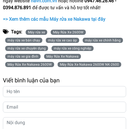
ngay website
havn.com.vn
hoặc hotline
0947.46.26.46 -
0394.876.891
để được tư vấn và hỗ trợ tốt nhất!
=> Xem thêm các mẫu Máy rửa xe Nakawa tại đây
Tags:
Máy rửa xe
Máy Rửa Xe 2600W
máy rửa xe bán chạy
máy rửa xe cao áp
máy rửa xe chính hãng
máy rửa xe chuyên dụng
máy rửa xe công nghiệp
máy rửa xe gia đình
Máy Rửa Xe Nakawa
Máy Rửa Xe Nakawa 2600W
Máy Rửa Xe Nakawa 2600W NK-2600
Viết bình luận của bạn