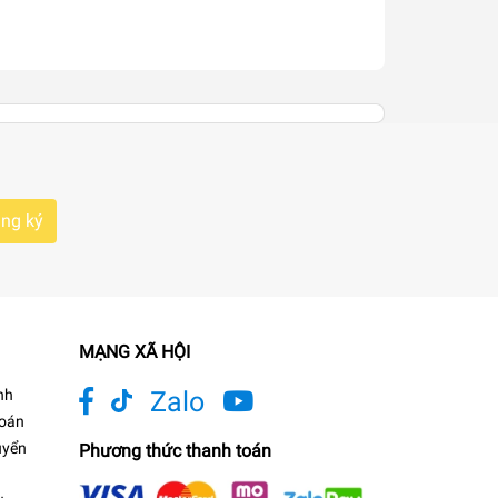
ng ký
MẠNG XÃ HỘI
nh
Zalo
toán
uyển
Phương thức thanh toán