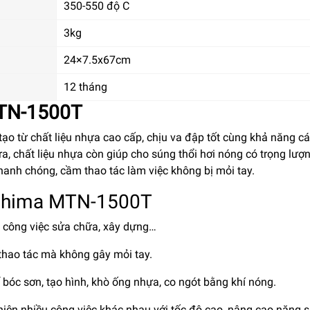
350-550 độ C
3kg
24×7.5x67cm
12 tháng
MTN-1500T
o từ chất liệu nhựa cao cấp, chịu va đập tốt cùng khả năng c
ra, chất liệu nhựa còn giúp cho súng thổi hơi nóng có trọng lượ
nhanh chóng, cầm thao tác làm việc không bị mỏi tay.
Oshima MTN-1500T
 công việc sửa chữa, xây dựng…
thao tác mà không gây mỏi tay.
óc sơn, tạo hình, khò ống nhựa, co ngót bằng khí nóng.
iện nhiều công việc khác nhau với tốc độ cao, nâng cao năng s