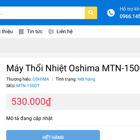
Hỗ trợ k
0966.14
i thiệu
Tin tức
Liên hệ
Máy Thổi Nhiệt Oshima MTN-15
Thương hiệu:
OSHIMA
|
Tình trạng:
Hết hàng
SKU:
MTN-1500T
530.000₫
Mô tả đang cập nhật
HẾT HÀNG