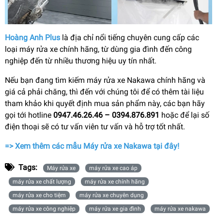
Hoàng Anh Plus
là địa chỉ nổi tiếng chuyên cung cấp các
loại máy rửa xe chính hãng, từ dùng gia đình đến công
nghiệp đến từ nhiều thương hiệu uy tín nhất.
Nếu bạn đang tìm kiếm máy rửa xe Nakawa chính hãng và
giá cả phải chăng, thì đến với chúng tôi để có thêm tài liệu
tham khảo khi quyết định mua sản phẩm này, các bạn hãy
gọi tới hotline
0947.46.26.46 – 0394.876.891
hoặc để lại số
điện thoại sẽ có tư vấn viên tư vấn và hỗ trợ tốt nhất.
=> Xem thêm các mẫu Máy rửa xe Nakawa tại đây!
Tags:
Máy rửa xe
máy rửa xe cao áp
máy rửa xe chất lượng
máy rửa xe chính hãng
máy rửa xe cho tiệm
máy rửa xe chuyên dụng
máy rửa xe công nghiệp
máy rửa xe gia đình
máy rửa xe nakawa