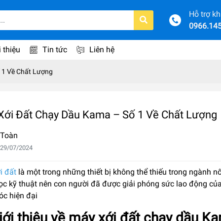
Hỗ trợ k
0966.14
i thiệu
Tin tức
Liên hệ
 1 Về Chất Lượng
Xới Đất Chạy Dầu Kama – Số 1 Về Chất Lượng
 Toàn
 29/07/2024
i đất
là một trong những thiết bị không thể thiếu trong ngành n
ọc kỹ thuật nên con người đã được giải phóng sức lao động của
c hiện đại
iới thiệu về máy xới đất chạy dầu K