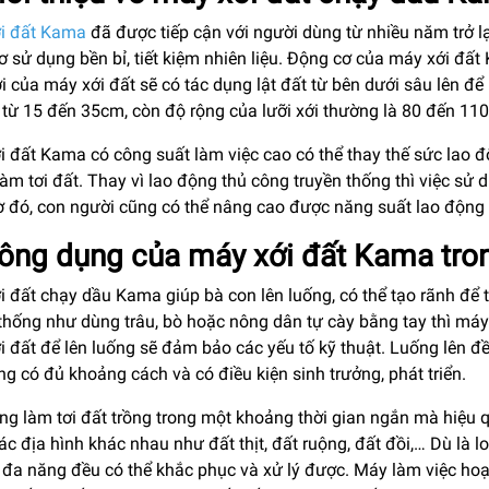
i đất Kama
đã được tiếp cận với người dùng từ nhiều năm trở lạ
 sử dụng bền bỉ, tiết kiệm nhiên liệu. Động cơ của máy xới đất
i của máy xới đất sẽ có tác dụng lật đất từ bên dưới sâu lên để
 từ 15 đến 35cm, còn độ rộng của lưỡi xới thường là 80 đến 11
i đất Kama có công suất làm việc cao có thể thay thế sức lao đ
 làm tơi đất. Thay vì lao động thủ công truyền thống thì việc 
ờ đó, con người cũng có thể nâng cao được năng suất lao động và
Công dụng của máy xới đất Kama tro
 đất chạy dầu Kama giúp bà con lên luống, có thể tạo rãnh để t
thống như dùng trâu, bò hoặc nông dân tự cày bằng tay thì máy
 đất để lên luống sẽ đảm bảo các yếu tố kỹ thuật. Luống lên đ
ng có đủ khoảng cách và có điều kiện sinh trưởng, phát triển.
g làm tơi đất trồng trong một khoảng thời gian ngắn mà hiệu qu
ác địa hình khác nhau như đất thịt, đất ruộng, đất đồi,… Dù là
 đa năng đều có thể khắc phục và xử lý được. Máy làm việc hoạ