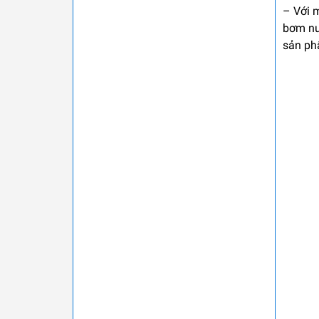
– Với 
bơm nư
sản ph