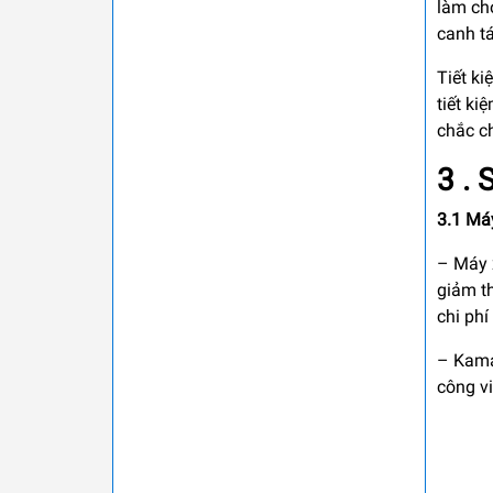
làm cho
canh t
Tiết ki
tiết ki
chắc c
3 .
3.1 Má
– Máy x
giảm th
chi phí
– Kama
công v