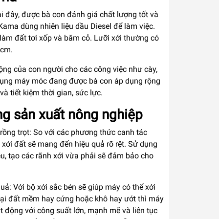
i đây, được bà con đánh giá chất lượng tốt và
 Kama dùng nhiên liệu dầu Diesel để làm việc.
 làm đất tơi xốp và băm cỏ. Lưỡi xới thường có
0cm.
ộng của con người cho các công việc như cày,
sử dụng máy móc đang được bà con áp dụng rộng
 tiết kiệm thời gian, sức lực.
ng sản xuất nông nghiệp
rồng trọt: So với các phương thức canh tác
 xới đất sẽ mang đến hiệu quả rõ rệt. Sử dụng
ều, tạo các rãnh xới vừa phải sẽ đảm bảo cho
ả: Với bộ xới sắc bén sẽ giúp máy có thể xới
 loại đất mềm hay cứng hoặc khô hay ướt thì máy
t động với công suất lớn, mạnh mẽ và liên tục