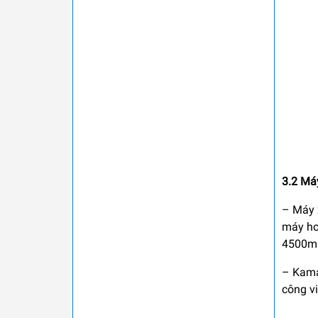
3.2 Má
– Máy 
máy hoạ
4500m2 
– Kama
công v