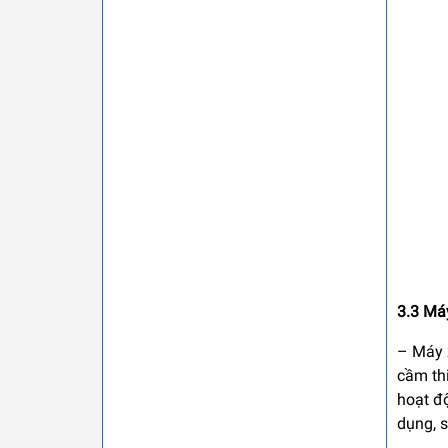
3.3 Má
– Máy 
cầm thi
hoạt độ
dụng, s