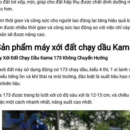
 đất tơi xốp, mịn, giúp cho đất hấp thụ được chất dinh dưỡng 
ác hơn.
ệm thời gian và công sức cho người lao động lại tăng hiệu quả 
ệm được nhiều thời gian và công sức lao động so với việc chỉ cà
hắn sẽ được nâng cao.
 Sản phẩm máy xới đất chạy dầu Ka
y Xới Đất Chạy Dầu Kama 173 Không Chuyển Hướng
ới đất này sử dụng động cơ 173 chạy dầu, kiểu 4 thì, 1 xi lan
iểu tiếng ồn và khí thái ra môi trường, đặc biệt là suất tiêu hao 
 nhiên liệu.
 173 được trang bị lưỡi xới có độ sâu xới là 12-15 cm, và chi
iệc một cách nhanh nhất, năng suất cao nhất.