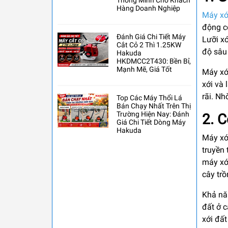
Thông Minh Cho Khách
Hàng Doanh Nghiệp
Máy xớ
động cơ
Đánh Giá Chi Tiết Máy
Lưỡi xớ
Cắt Cỏ 2 Thì 1.25KW
độ sâu
Hakuda
HKDMCC2T430: Bền Bỉ,
Mạnh Mẽ, Giá Tốt
Máy xớ
xới và
rãi. Nh
Top Các Máy Thổi Lá
Bán Chạy Nhất Trên Thị
Trường Hiện Nay: Đánh
2. 
Giá Chi Tiết Dòng Máy
Hakuda
Máy xới
truyền 
máy xới
cây trồ
Khả năn
đất ở c
xới đất