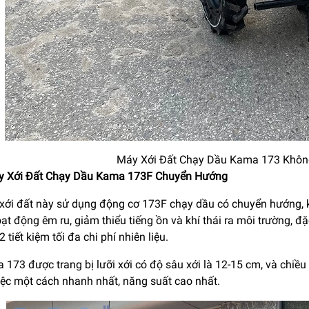
Máy Xới Đất Chạy Dầu Kama 173 Khô
y Xới Đất Chạy Dầu Kama 173F Chuyển Hướng
xới đất này sử dụng động cơ 173F chạy dầu có chuyển hướng, kiể
t động êm ru, giảm thiểu tiếng ồn và khí thái ra môi trường, đặc b
tiết kiệm tối đa chi phí nhiên liệu.
 173 được trang bị lưỡi xới có độ sâu xới là 12-15 cm, và chi
iệc một cách nhanh nhất, năng suất cao nhất.