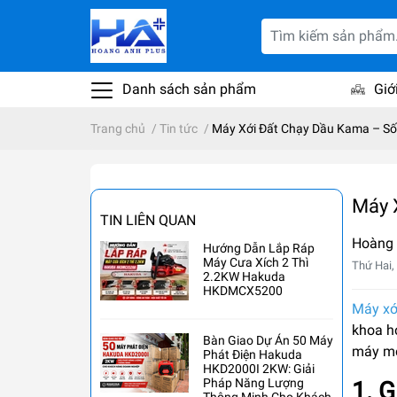
Danh sách sản phẩm
Giớ
Trang chủ
/
Tin tức
/
Máy Xới Đất Chạy Dầu Kama – Số
Máy 
TIN LIÊN QUAN
Hoàng
Hướng Dẫn Lắp Ráp
Máy Cưa Xích 2 Thì
Thứ Hai,
2.2KW Hakuda
HKDMCX5200
Máy xớ
khoa h
Bàn Giao Dự Án 50 Máy
máy mó
Phát Điện Hakuda
HKD2000I 2KW: Giải
Pháp Năng Lượng
1. G