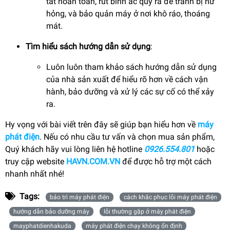
tắt hoàn toàn, rút bình ắc quy ra để tránh bị hư
hỏng, và bảo quản máy ở nơi khô ráo, thoáng
mát.
Tìm hiểu sách hướng dẫn sử dụng
:
Luôn luôn tham khảo sách hướng dẫn sử dụng
của nhà sản xuất để hiểu rõ hơn về cách vận
hành, bảo dưỡng và xử lý các sự cố có thể xảy
ra.
Hy vọng với bài viết trên đây sẽ giúp bạn hiểu hơn về
máy
phát điện
.
Nếu có nhu cầu tư vấn và chọn mua sản phẩm,
Quý khách hãy vui lòng liên hệ hotline
0926.554.801
hoặc
truy cập website
HAVN.COM.VN
để được hỗ trợ một cách
nhanh nhất nhé!
Tags:
bảo trì máy phát điện
cách khắc phục lỗi máy phát điện
hướng dẫn bảo dưỡng máy
lỗi thường gặp ở máy phát điện
mayphatdienhakuda
máy phát điện chạy không ổn định