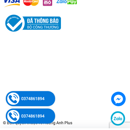
0374861894
0374861894
© Bản quyền thuộc về
Hoàng Anh Plus