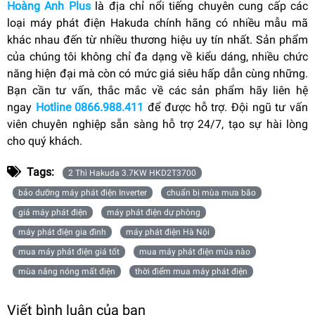
Hoàng Anh Plus
là địa chỉ nổi tiếng chuyên cung cấp các
loại máy phát điện Hakuda chính hãng có nhiều mẫu mã
khác nhau đến từ nhiều thương hiệu uy tín nhất.
Sản phẩm
của chúng tôi không chỉ đa dạng về kiểu dáng, nhiều chức
năng hiện đại mà còn có mức giá siêu hấp dẫn cùng những.
Bạn cần tư vấn, thắc mắc về các sản phẩm hãy liên hệ
ngay
Hotline 0866.988.411
để được hỗ trợ. Đội ngũ tư vấn
viên chuyên nghiệp sẵn sàng hỗ trợ 24/7, tạo sự hài lòng
cho quý khách.
Tags:
2 Thì Hakuda 3.7KW HKD2T3700
bảo dưỡng máy phát điện Inverter
chuẩn bị mùa mưa bão
giá máy phát điện
máy phát điện dự phòng
máy phát điện gia đình
máy phát điện Hà Nội
mua máy phát điện giá tốt
mua máy phát điện mùa nào
mùa nắng nóng mất điện
thời điểm mua máy phát điện
Viết bình luận của bạn