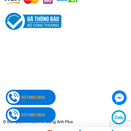
0374861894
0374861894
© Bản quyền thuộc về
Hoàng Anh Plus