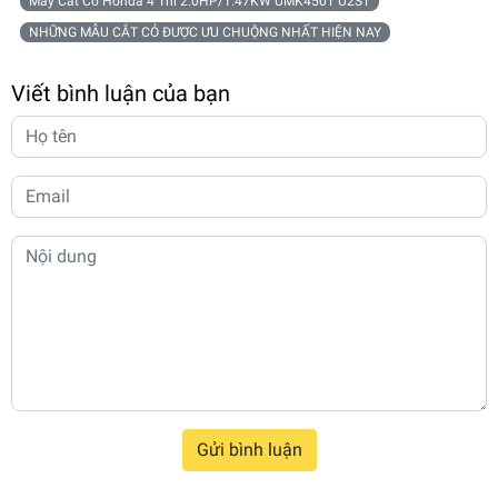
Máy Cắt Cỏ Honda 4 Thì 2.0HP/1.47KW UMK450T U2ST
NHỮNG MẪU CẮT CỎ ĐƯỢC ƯU CHUỘNG NHẤT HIỆN NAY
Viết bình luận của bạn
Gửi bình luận