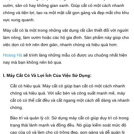
vườn, sân cỏ hay không gian xanh. Giúp cắt cỏ một cách nhanh
chóng và tiện lợi, tạo ra một mặt cắt gọn gàng và đẹp mắt cho khu
vực xung quanh.
Máy cắt cỏ là một trong những vật dụng rất cần thiết đối với người
làm nông, làm vườn hoặc các hộ gia đình. Sản phẩm này giúp cho
việc dọn cỏ trở nên đơn giản, nhanh chóng và hiệu quả hơn.
Hoàng Hà
sẽ trình làng những mẫu cỏ được ưu chuộng nhất hiện
nay mà bạn không nên bỏ qua.
I. Máy Cắt Cỏ Và Lợi Ích Của Việc Sử Dụng:
Cắt cỏ hiệu quả: Máy cắt cỏ giúp bạn cắt cỏ một cách nhanh
chóng và hiệu quả. Với sắc bén và công suất mạnh mẽ, máy
cắt cỏ có thể cắt đều và cắt ngang một cách dễ dàng và nhanh
chóng.
Bảo trì và quản lý cỏ: Sử dụng máy cắt cỏ giúp duy trì cỏ trong
trạng thái lành mạnh và đồng đều. Nó giúp kiểm soát mức độ
cao của cỏ và làm cho cỏ trông đẹp, gọn gàng và dễ quản lý