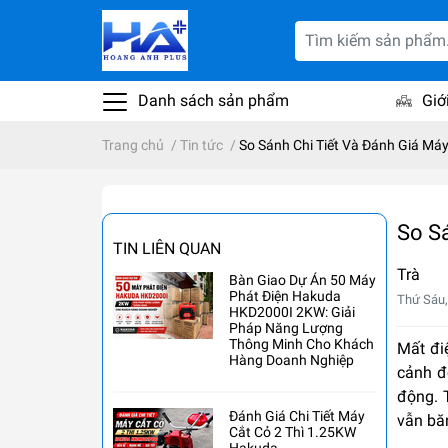
Danh sách sản phẩm
Giớ
Trang chủ
/
Tin tức
/
So Sánh Chi Tiết Và Đánh Giá Má
So S
TIN LIÊN QUAN
Trà
Bàn Giao Dự Án 50 Máy
Phát Điện Hakuda
Thứ Sáu,
HKD2000I 2KW: Giải
Pháp Năng Lượng
Thông Minh Cho Khách
Mất đi
Hàng Doanh Nghiệp
cảnh đ
động. 
Đánh Giá Chi Tiết Máy
vẫn băn
Cắt Cỏ 2 Thì 1.25KW