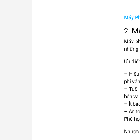
Máy Ph
2. M
Máy ph
những 
Ưu điể
–
Hiệu
phí vận
–
Tuổi
bền và 
–
Ít b
–
An to
Phù hợp
Nhược 