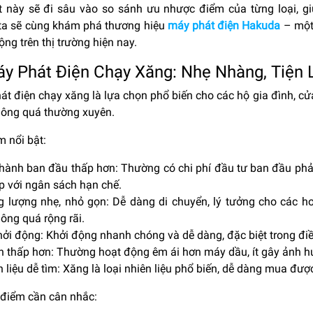
ết này sẽ đi sâu vào so sánh ưu nhược điểm của từng loại, gi
ta sẽ cùng khám phá thương hiệu
máy phát điện Hakuda
– một 
ng trên thị trường hiện nay.
áy Phát Điện Chạy Xăng: Nhẹ Nhàng, Tiện
át điện chạy xăng là lựa chọn phổ biến cho các hộ gia đình, 
hông quá thường xuyên.
m nổi bật:
thành ban đầu thấp hơn: Thường có chi phí đầu tư ban đầu phả
p với ngân sách hạn chế.
g lượng nhẹ, nhỏ gọn: Dễ dàng di chuyển, lý tưởng cho các h
ông quá rộng rãi.
ởi động: Khởi động nhanh chóng và dễ dàng, đặc biệt trong điều 
n thấp hơn: Thường hoạt động êm ái hơn máy dầu, ít gây ảnh 
 liệu dễ tìm: Xăng là loại nhiên liệu phổ biến, dễ dàng mua đượ
điểm cần cân nhắc: