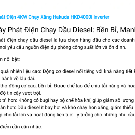
át Điện 4KW Chạy Xăng Hakuda HKD4000i Inverter
áy Phát Điện Chạy Dầu Diesel: Bền Bỉ, M
át điện chạy dầu diesel là lựa chọn hàng đầu cho các doanh
nơi yêu cầu nguồn điện dự phòng công suất lớn và ổn định.
m nổi bật:
 quả nhiên liệu cao: Động cơ diesel nổi tiếng với khả năng tiết 
 hành về lâu dài.
 thọ động cơ cao, bền bỉ: Được chế tạo để chịu tải nặng và hoạt
độ tin cậy vượt trội.
ảo trì hơn: Không có bugi hay bộ chế hòa khí, giúp giảm số lượn
àn hơn: Dầu diesel ít bay hơi và khó cháy hơn xăng, giảm thiểu r
 cho tải lớn và hoạt động liên tục: Lý tưởng cho những nhu cầ
điểm cần cân nhắc: