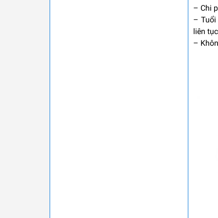
–
Chi 
–
Tuổi
liên tụ
–
Không