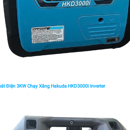
át Điện 3KW Chạy Xăng Hakuda HKD3000i Inverter