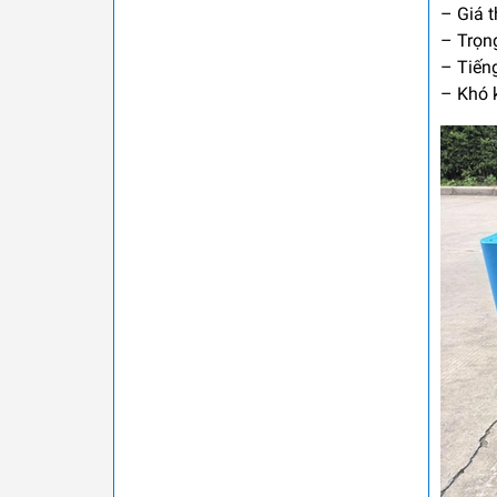
–
Giá 
–
Trọn
–
Tiến
–
Khó k