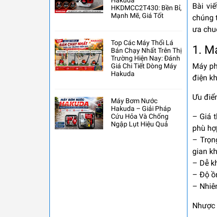
Hakuda
Bài vi
HKDMCC2T430: Bền Bỉ,
Mạnh Mẽ, Giá Tốt
chúng 
ưa chuộ
Top Các Máy Thổi Lá
1. M
Bán Chạy Nhất Trên Thị
Trường Hiện Nay: Đánh
Máy ph
Giá Chi Tiết Dòng Máy
Hakuda
điện k
Ưu điể
Máy Bơm Nước
Hakuda – Giải Pháp
–
Giá 
Cứu Hỏa Và Chống
Ngập Lụt Hiệu Quả
phù hợ
–
Trọn
gian kh
–
Dễ kh
–
Độ ồ
–
Nhiên
Nhược 