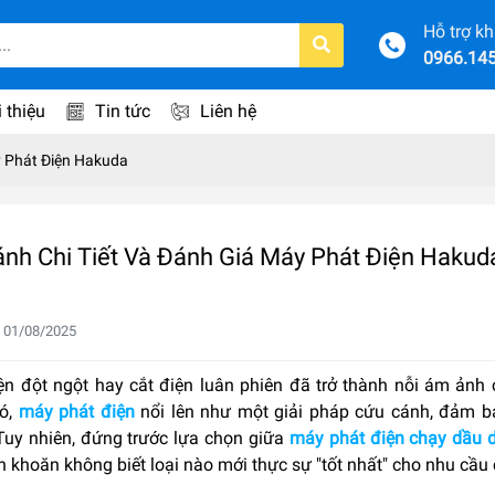
Hỗ trợ k
0966.14
i thiệu
Tin tức
Liên hệ
y Phát Điện Hakuda
ánh Chi Tiết Và Đánh Giá Máy Phát Điện Hakud
 01/08/2025
ện đột ngột hay cắt điện luân phiên đã trở thành nỗi ám ảnh 
ó,
máy phát điện
nổi lên như một giải pháp cứu cánh, đảm b
Tuy nhiên, đứng trước lựa chọn giữa
máy phát điện chạy dầu d
 khoăn không biết loại nào mới thực sự "tốt nhất" cho nhu cầu