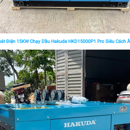
át Điện 15KW Chạy Dầu Hakuda HKD15000P1 Pro Siêu Cách 