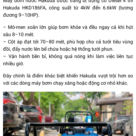
Máy bơm nước Hakuda được trang bị động cơ Diesel 4 thì
Hakuda HKD186FA, công suất từ 4kW đến 6.6kW (tương
đương 9–10HP).
– Mô-men xoắn lớn giúp bơm khỏe và đều ngay cả khi hút
sâu 8–10 mét.
– Cột áp đạt tới 70–80 mét, phù hợp cho cả tưới tiêu vùng
đồi, đẩy nước lên bể chứa hoặc hệ thống tưới phun.
– Vận hành bền bỉ, không quá nóng khi làm việc liên tục
nhiều giờ.
Đây chính là điểm khác biệt khiến Hakuda vượt trội hơn so
với các dòng máy bơm chạy xăng hoặc động cơ nhỏ khác.