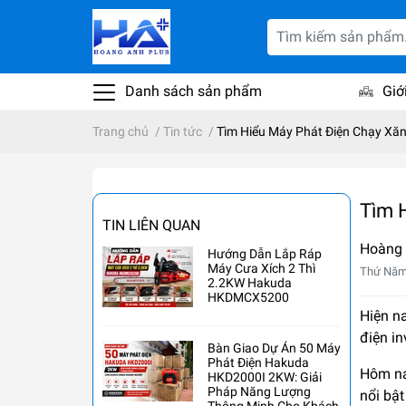
Danh sách sản phẩm
Giớ
Trang chủ
/
Tin tức
/
Tìm Hiểu Máy Phát Điện Chạy Xă
Tìm 
TIN LIÊN QUAN
Hoàng
Hướng Dẫn Lắp Ráp
Máy Cưa Xích 2 Thì
Thứ Năm
2.2KW Hakuda
HKDMCX5200
Hiện na
điện i
Bàn Giao Dự Án 50 Máy
Phát Điện Hakuda
Hôm na
HKD2000I 2KW: Giải
Pháp Năng Lượng
nổi bật