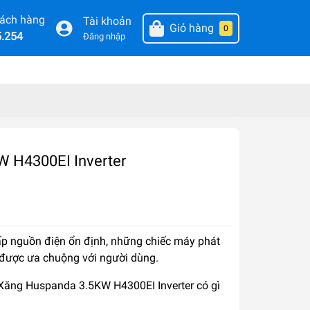
hách hàng
Tài khoản
Giỏ hàng
0
5.254
Đăng nhập
W H4300EI Inverter
cấp nguồn điện ổn định, những chiếc máy phát
 được ưa chuộng với người dùng.
Xăng Huspanda 3.5KW H4300EI Inverter
có gì