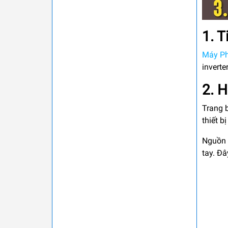
1. T
Máy Ph
inverte
2. H
Trang 
thiết b
Nguồn đ
tay. Đâ