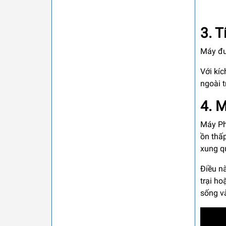
3. T
Máy đư
Với kí
ngoài t
4. 
Máy Ph
ồn thấ
xung q
Điều n
trại ho
sống và