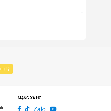
ng ký
MẠNG XÃ HỘI
nh
Zalo