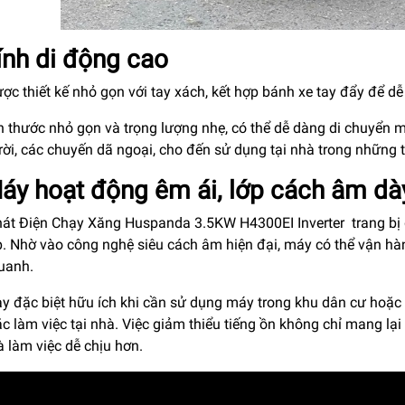
ính di động cao
ợc thiết kế nhỏ gọn với tay xách, kết hợp bánh xe tay đẩy để d
ch thước nhỏ gọn và trọng lượng nhẹ, có thể dễ dàng di chuyển 
rời, các chuyến dã ngoại, cho đến sử dụng tại nhà trong những
Máy hoạt động êm ái, lớp cách âm dà
át Điện Chạy Xăng Huspanda 3.5KW H4300EI Inverter trang bị 
p. Nhờ vào công nghệ siêu cách âm hiện đại, máy có thể vận h
uanh.
ày đặc biệt hữu ích khi cần sử dụng máy trong khu dân cư hoặc
ặc làm việc tại nhà. Việc giảm thiểu tiếng ồn không chỉ mang l
 làm việc dễ chịu hơn.