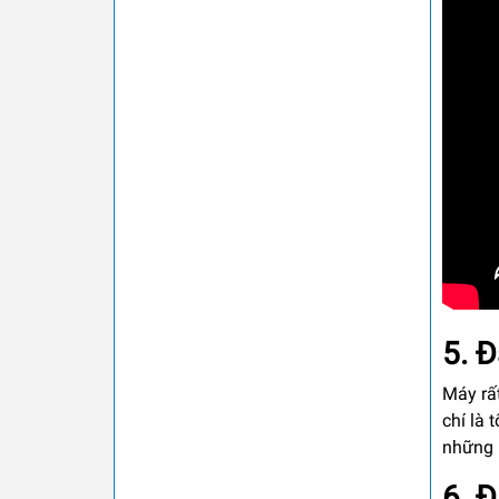
5. 
Máy rất
chí là 
những 
6. 