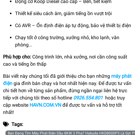
Động cơ Koop Diesel cao cấp – Bền, tiết kiệm
Thiết kế siêu cách âm, giảm tiếng ồn vượt trội
Có AVR – Ổn định điện áp tự động, bảo vệ thiết bị điện
Chạy tốt ở công trường, xưởng nhỏ, kho lạnh, văn
phòng...
Phù hợp cho:
Công trình lớn, nhà xưởng, nơi cần công suất
cao và tiếng ồn thấp
Bài viết này chúng tối đã giới thiệu cho bạn những
máy phát
điện
gia đình bán chạy và hot nhất hiện nay.
Để được tư vấn
chi tiết hơn về từng sản phẩm, đừng ngần ngại liên hệ trực
tiếp với chúng tôi theo số hotline
0926.554.801
hoặc truy
cập website
HAVN.COM.VN
để được tư vấn và hỗ trợ tốt
nhất!
Tags:
Bạn Đang Tìm Máy Phát Điện Dầu 8KW 3 Pha? Hakuda HKD8000P3 Là Gợi Ý!