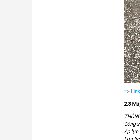
=> Lin
2.3 Má
THÔNG
Công s
Áp lực 
Lưu lượ