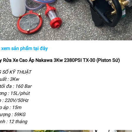
k xem sản phẩm tại đây
 Rửa Xe Cao Áp Nakawa 3Kw 2380PSI TX-30 (Piston Sứ)
 SỐ KỸ THUẬT
uất : 3Kw
tối đa : 160 Bar
ợng : 15L/phút
p : 220V/50Hz
o áp : 15m
lượng : 59KG
nh : 12 tháng