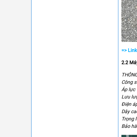
=> Lin
2.2
Máy
THÔNG
Công s
Áp lực 
Lưu lư
Điện á
Dây ca
Trọng 
Bảo hà