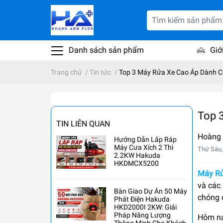
Danh sách sản phẩm
Giớ
Trang chủ
/
Tin tức
/
Top 3 Máy Rửa Xe Cao Áp Dành C
Top 
TIN LIÊN QUAN
Hoàng
Hướng Dẫn Lắp Ráp
Máy Cưa Xích 2 Thì
Thứ Sáu,
2.2KW Hakuda
HKDMCX5200
Máy Rử
và các
Bàn Giao Dự Án 50 Máy
chóng c
Phát Điện Hakuda
HKD2000I 2KW: Giải
Pháp Năng Lượng
Hôm na