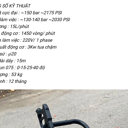
 SỐ KỸ THUẬT
t cực đại : ~150 bar ~2175 PSI
 làm việc : ~130-140 bar ~2030 PSI
ợng : 15L/phút
 động cơ : 1450 vòng/ phút
 làm việc : 220V/ 1 phase
uất động cơ : 3Kw tua chậm
sứ : 𝜙20
dài dây : 15m
un 075 : 0-15-25-40 độ
ợng : 53 kg
nh : 12 tháng