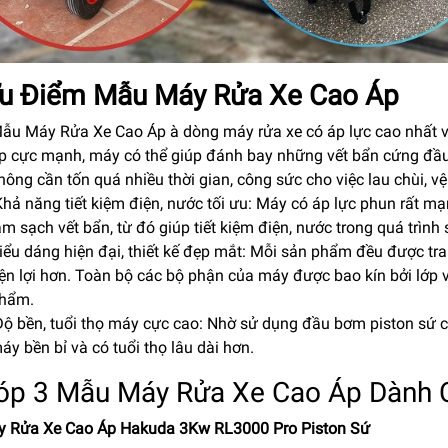
Ưu Điểm Mẫu Máy Rửa Xe Cao Áp
ẫu Máy Rửa Xe Cao Áp à dòng máy rửa xe có áp lực cao nhất với
p cực mạnh, máy có thể giúp đánh bay những vết bẩn cứng đầu
hông cần tốn quá nhiều thời gian, công sức cho việc lau chùi, vệ
hả năng tiết kiệm điện, nước tối ưu: Máy có áp lực phun rất m
àm sạch vết bẩn, từ đó giúp tiết kiệm điện, nước trong quá trình
iểu dáng hiện đại, thiết kế đẹp mắt: Mỗi sản phẩm đều được tra
iện lợi hơn. Toàn bộ các bộ phận của máy được bao kín bởi lớp
hẩm.
ộ bền, tuổi thọ máy cực cao: Nhờ sử dụng đầu bơm piston sứ 
áy bền bỉ và có tuổi thọ lâu dài hơn.
Tóp 3 Mẫu Máy Rửa Xe Cao Áp Dành 
y Rửa Xe Cao Áp Hakuda 3Kw RL3000 Pro Piston Sứ