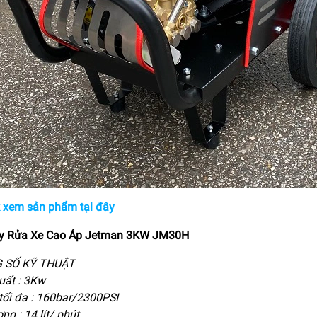
k xem sản phẩm tại đây
y Rửa Xe Cao Áp Jetman 3KW JM30H
 SỐ KỸ THUẬT
uất : 3Kw
tối đa : 160bar/2300PSI
ng : 14 lít/ phút