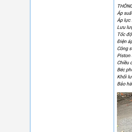
THÔNG
Áp suấ
Áp lực
Lưu lư
Tốc độ
Điện áp
Công s
Piston 
Chiều 
Béc ph
Khối lư
Bảo hà