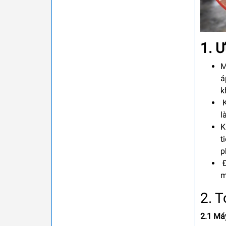
1. 
M
á
k
K
l
K
t
p
Đ
m
2. 
2.1 Má