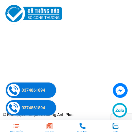
0374861894
0374861894
© Bản quyền thuộc về
Hoàng Anh Plus