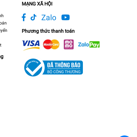
MẠNG XÃ HỘI
nh
Zalo
toán
uyển
Phương thức thanh toán
t
ng