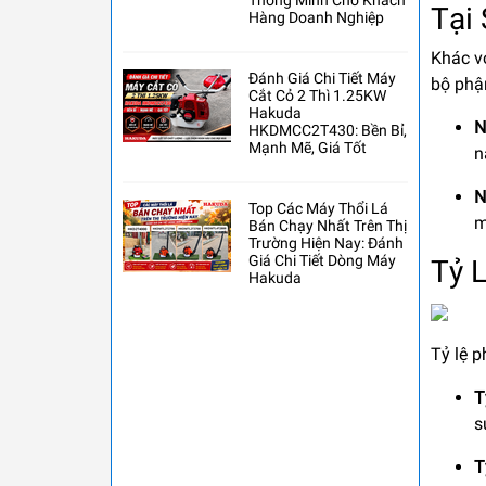
Thông Minh Cho Khách
Tại
Hàng Doanh Nghiệp
Khác vớ
Đánh Giá Chi Tiết Máy
bộ phậ
Cắt Cỏ 2 Thì 1.25KW
Hakuda
N
HKDMCC2T430: Bền Bỉ,
Mạnh Mẽ, Giá Tốt
n
N
Top Các Máy Thổi Lá
m
Bán Chạy Nhất Trên Thị
Trường Hiện Nay: Đánh
Giá Chi Tiết Dòng Máy
Tỷ 
Hakuda
Tỷ lệ p
T
s
T