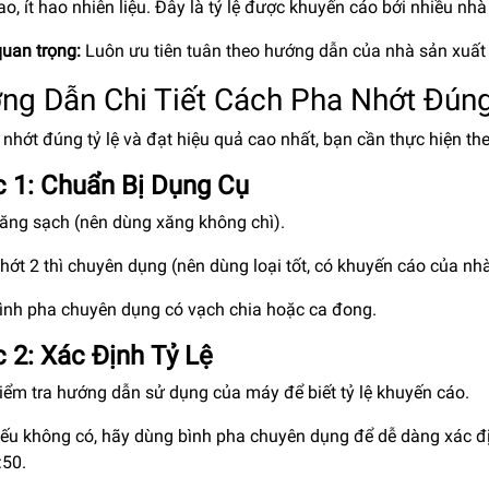
ao, ít hao nhiên liệu. Đây là tỷ lệ được khuyến cáo bởi nhiều nh
quan trọng:
Luôn ưu tiên tuân theo hướng dẫn của nhà sản xuất
ng Dẫn Chi Tiết Cách Pha Nhớt Đún
nhớt đúng tỷ lệ và đạt hiệu quả cao nhất, bạn cần thực hiện th
 1: Chuẩn Bị Dụng Cụ
ăng sạch (nên dùng xăng không chì).
hớt 2 thì chuyên dụng (nên dùng loại tốt, có khuyến cáo của nhà
ình pha chuyên dụng có vạch chia hoặc ca đong.
 2: Xác Định Tỷ Lệ
iểm tra hướng dẫn sử dụng của máy để biết tỷ lệ khuyến cáo.
ếu không có, hãy dùng bình pha chuyên dụng để dễ dàng xác định 
:50.