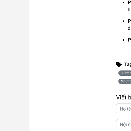
P
h
P
d
P
Ta
Hướng
Những
Viết 