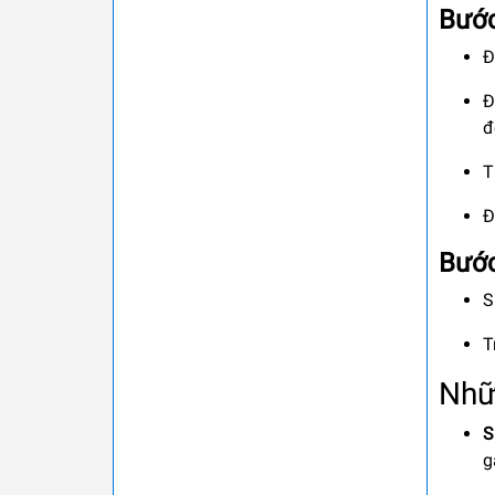
Bước
Đ
Đ
đ
T
Đ
Bước
S
T
Nhữ
S
g