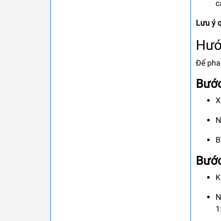
c
Lưu ý 
Hướ
Để pha 
Bước
X
N
B
Bước
K
N
1