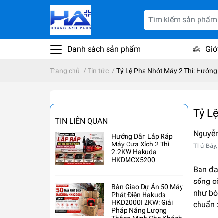
Danh sách sản phẩm
Giớ
Trang chủ
/
Tin tức
/
Tỷ Lệ Pha Nhớt Máy 2 Thì: Hướng
Tỷ L
TIN LIÊN QUAN
Nguyễ
Hướng Dẫn Lắp Ráp
Máy Cưa Xích 2 Thì
Thứ Bảy,
2.2KW Hakuda
HKDMCX5200
Bạn đan
sống c
Bàn Giao Dự Án 50 Máy
như bó
Phát Điện Hakuda
HKD2000I 2KW: Giải
chuẩn x
Pháp Năng Lượng