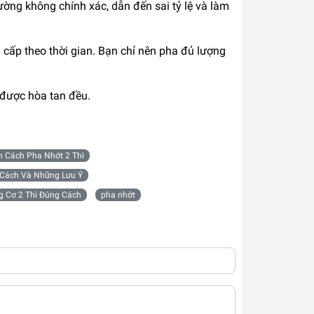
ng không chính xác, dẫn đến sai tỷ lệ và làm
cấp theo thời gian. Bạn chỉ nên pha đủ lượng
 được hòa tan đều.
 Cách Pha Nhớt 2 Thì
 Cách Và Những Lưu Ý
g Cơ 2 Thì Đúng Cách
pha nhớt