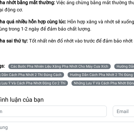
ha nhớt bằng mắt thường:
Việc áng chừng bằng mắt thường thườ
ại động cơ.
ha quá nhiều hỗn hợp cùng lúc:
Hỗn hợp xăng và nhớt sẽ xuống 
ùng trong 1-2 ngày để đảm bảo chất lượng.
ha sai thứ tự:
Tốt nhất nên đổ nhớt vào trước để đảm bảo nhớt
gs:
Các Bước Pha Nhiên Liệu Xăng Pha Nhớt Cho Máy Cưa Xích
Hướng Dẫn
 Dẫn Cách Pha Nhớt 2 Thì Đúng Cách
Hướng Dẫn Cách Pha Nhớt 2 Thì Đúng
 Lưu Ý Và Cách Pha Nhớt Động Cơ 2 Thì
Những Lưu Ý Và Cách Pha Nhớt Độn
bình luận của bạn