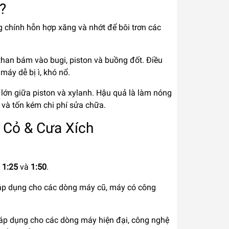
?
ng chính hỗn hợp xăng và nhớt để bôi trơn các
 than bám vào bugi, piston và buồng đốt. Điều
áy dễ bị ì, khó nổ.
lớn giữa piston và xylanh. Hậu quả là làm nóng
 và tốn kém chi phí sửa chữa.
 Cỏ & Cưa Xích
à
1:25
và
1:50
.
áp dụng cho các dòng máy cũ, máy có công
 áp dụng cho các dòng máy hiện đại, công nghệ