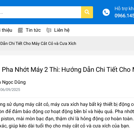
Hỗ trợ k
0966.14
i thiệu
Tin tức
Liên hệ
 Dẫn Chi Tiết Cho Máy Cắt Cỏ và Cưa Xích
ệ Pha Nhớt Máy 2 Thì: Hướng Dẫn Chi Tiết Cho
n Ngọc Dũng
 06/09/2025
g sử dụng máy cắt cỏ, máy cưa xích hay bất kỳ thiết bị động c
òn để đảm bảo động cơ hoạt động bền bỉ và hiệu quả. Pha nhớt
 piston, mài mòn bạc đạn, thậm chí là hỏng động cơ hoàn toàn.
ác, giúp kéo dài tuổi thọ cho máy cắt cỏ và cưa xích của bạn.