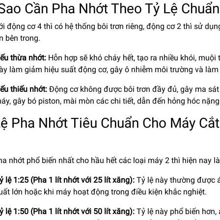
 Sao Cần Pha Nhớt Theo Tỷ Lệ Chuẩn
i động cơ 4 thì có hệ thống bôi trơn riêng, động cơ 2 thì sử dụ
n bên trong.
ếu thừa nhớt:
Hỗn hợp sẽ khó cháy hết, tạo ra nhiều khói, muội
ày làm giảm hiệu suất động cơ, gây ô nhiễm môi trường và làm m
ếu thiếu nhớt:
Động cơ không được bôi trơn đầy đủ, gây ma sát 
áy, gây bó piston, mài mòn các chi tiết, dẫn đến hỏng hóc nặng
Lệ Pha Nhớt Tiêu Chuẩn Cho Máy Cắt
ha nhớt phổ biến nhất cho hầu hết các loại máy 2 thì hiện nay l
ỷ lệ 1:25 (Pha 1 lít nhớt với 25 lít xăng):
Tỷ lệ này thường được 
uất lớn hoặc khi máy hoạt động trong điều kiện khắc nghiệt.
ỷ lệ 1:50 (Pha 1 lít nhớt với 50 lít xăng):
Tỷ lệ này phổ biến hơn,