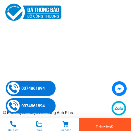
Bình Xịt Máy Honda GX25 M-979
4.700.000₫
0374861894
undefined
0374861894
© Bản quyền thuộc về
Hoàng Anh Plus
Tiến Hành Thanh Toán
Thêm vào giỏ
Gọi điện
Zalo
Giỏ hàng