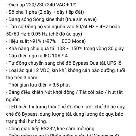
- Điện áp 220/230/240 VAC ± 1%
- Số pha 1 pha (2 dây + dây tiếp đất)
- Dạng sóng Sóng sine thật (true sin wave)
- Tần số Đồng bộ với nguồn vào 50/60Hz ± 4Hz hoặc
50/60 Hz ± 0.05 Hz (chế độ ắc quy)
- Hiệu suất >91% (>97% – ECO Mode)
- Khả năng chịu quá tải 108 ~ 150% trong vòng 30 giây
- Cấp điện ngõ ra IEC 10A * 4
- Tự động chuyển sang chế độ Bypass Quá tải, UPS lỗi
- Loại ắc qui 12 VDC, kín khí, không cần bảo dưỡng, tuổi
thọ trên 3 năm.
- Thời gian lưu điện > 3,5 phút
- Bảng điều khiển Nút khởi động / Tắt còi báo / Nút tắt
nguồn
- LED hiển thị trạng thái Chế độ điện lưới, chế độ ắc quy,
chế độ Bypass, dung lượng tải, dung lượng ắc quy, báo
trạng thái hư hỏng.
- Cổng giao tiếp RS232, khe cắm mở rộng
- Phần mềm quản lý Phần mềm quản trị Winpower đi