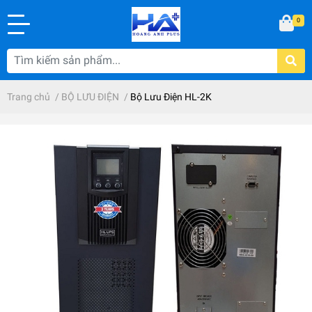
0
Trang chủ
/
BỘ LƯU ĐIỆN
/
Bộ Lưu Điện HL-2K