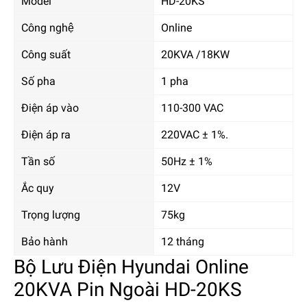
Model
HD-20KS
Công nghệ
Online
Công suất
20KVA /18KW
Số pha
1 pha
Điện áp vào
110-300 VAC
Điện áp ra
220VAC ± 1%.
Tần số
50Hz ± 1%
Ắc quy
12V
Trọng lượng
75kg
Bảo hành
12 tháng
Bộ Lưu Điện Hyundai Online
20KVA Pin Ngoài HD-20KS