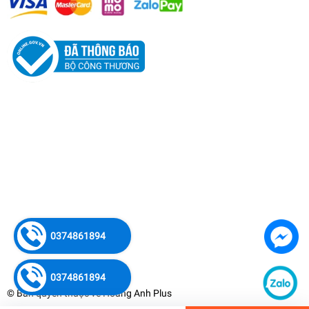
Bộ Lưu Điện Hyundai Online 20KVA Pin Ngoài HD-
20KS
0374861894
70.000.000₫
undefined
0374861894
© Bản quyền thuộc về
Hoàng Anh Plus