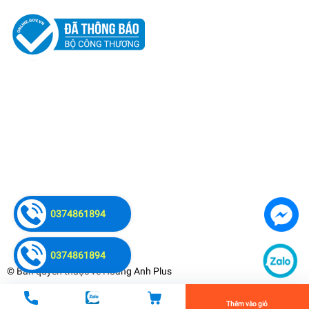
Bộ Lưu Điện Hyundai Online Pin Trong HD-10KT9
48.000.000₫
0374861894
undefined
0374861894
© Bản quyền thuộc về
Hoàng Anh Plus
Tiến Hành Thanh Toán
Thêm vào giỏ