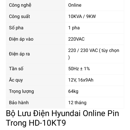
Công nghệ
Online
Công suất
10KVA / 9KW
Số pha
1 pha
Điện áp vào
220VAC
220 / 230 VAC ( tùy chọn
Điện áp ra
)
Tần số
50Hz ± 1%
Ắc quy
12V, 16x9Ah
Trọng lượng
64kg
Bảo hành
12 tháng
Bộ Lưu Điện Hyundai Online Pin
Trong HD-10KT9