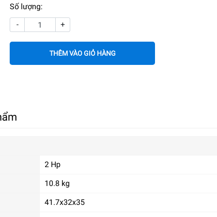
Số lượng:
-
+
THÊM VÀO GIỎ HÀNG
phẩm
2 Hp
10.8 kg
41.7x32x35