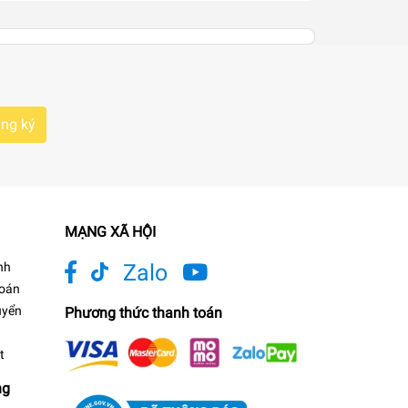
ng ký
MẠNG XÃ HỘI
nh
Zalo
toán
uyển
Phương thức thanh toán
t
ng