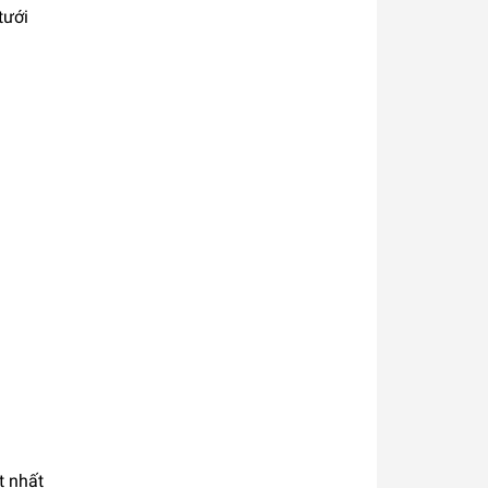
tưới
t nhất