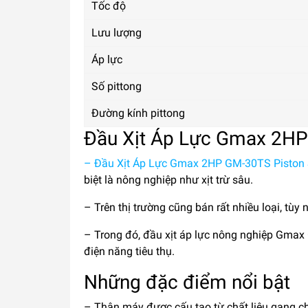
Tốc độ
Lưu lượng
Áp lực
Số pittong
Đường kính pittong
Đầu Xịt Áp Lực Gmax 2HP
– Đầu Xịt Áp Lực Gmax 2HP GM-30TS Piston
biệt là nông nghiệp như xịt trừ sâu.
– Trên thị trường cũng bán rất nhiều loại, tù
– Trong đó, đầu xịt áp lực nông nghiệp Gmax
điện năng tiêu thụ.
Những đặc điểm nổi bật
– Thân máy được cấu tạo từ chất liệu gang c