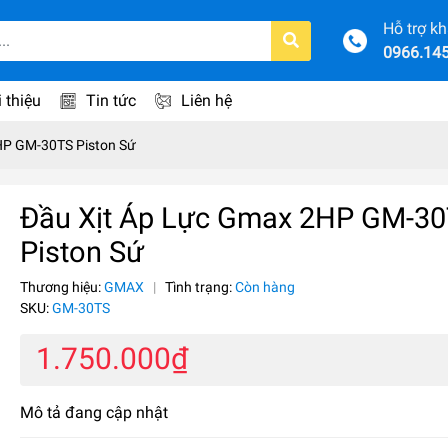
Hỗ trợ k
0966.14
i thiệu
Tin tức
Liên hệ
HP GM-30TS Piston Sứ
Đầu Xịt Áp Lực Gmax 2HP GM-3
Piston Sứ
Thương hiệu:
GMAX
|
Tình trạng:
Còn hàng
SKU:
GM-30TS
1.750.000₫
Mô tả đang cập nhật