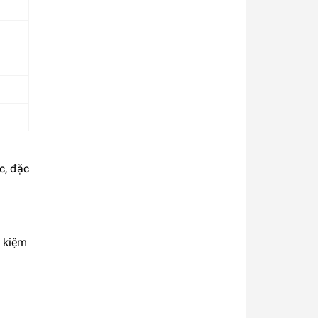
c, đặc
t kiệm