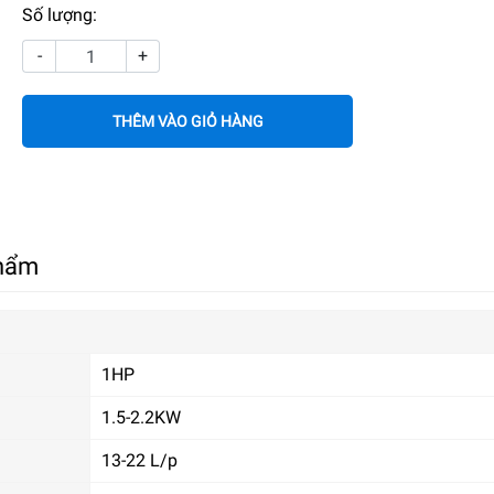
Số lượng:
-
+
THÊM VÀO GIỎ HÀNG
phẩm
1HP
1.5-2.2KW
13-22 L/p