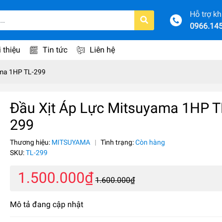
Hỗ trợ k
0966.14
i thiệu
Tin tức
Liên hệ
ama 1HP TL-299
Đầu Xịt Áp Lực Mitsuyama 1HP T
299
Thương hiệu:
MITSUYAMA
|
Tình trạng:
Còn hàng
SKU:
TL-299
1.500.000₫
1.600.000₫
Mô tả đang cập nhật