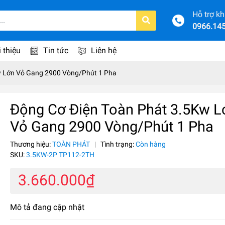
Hỗ trợ k
0966.14
i thiệu
Tin tức
Liên hệ
w Lớn Vỏ Gang 2900 Vòng/Phút 1 Pha
Động Cơ Điện Toàn Phát 3.5Kw L
Vỏ Gang 2900 Vòng/Phút 1 Pha
Thương hiệu:
TOÀN PHÁT
|
Tình trạng:
Còn hàng
SKU:
3.5KW-2P TP112-2TH
3.660.000₫
Mô tả đang cập nhật