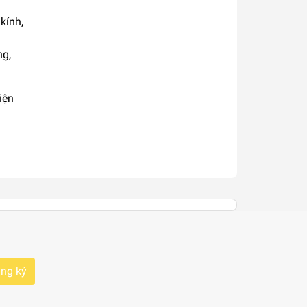
kính,
ng,
iện
ng ký