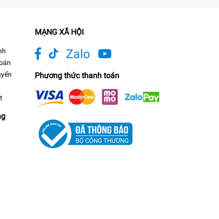
MẠNG XÃ HỘI
nh
Zalo
toán
uyển
Phương thức thanh toán
t
ng