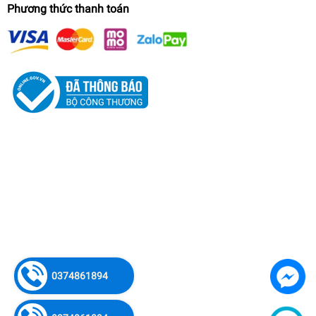
Phương thức thanh toán
Động Cơ Điện Toàn Phát 4Kw 380V 1500
Vòng/Phút
0374861894
5.500.000₫
undefined