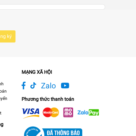
ng ký
MẠNG XÃ HỘI
nh
Zalo
toán
uyển
Phương thức thanh toán
t
ng