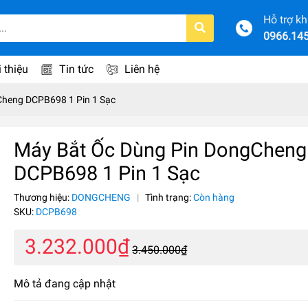
Hỗ trợ k
0966.14
i thiệu
Tin tức
Liên hệ
Cheng DCPB698 1 Pin 1 Sạc
Máy Bắt Ốc Dùng Pin DongCheng
DCPB698 1 Pin 1 Sạc
Thương hiệu:
DONGCHENG
|
Tình trạng:
Còn hàng
SKU:
DCPB698
3.232.000₫
3.450.000₫
Mô tả đang cập nhật