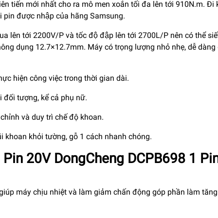
iên tiến mới nhất cho ra mô men xoắn tối đa lên tới 910N.m. Đi 
 lõi pin được nhập của hãng Samsung.
 tua lên tới 2200V/P và tốc độ đập lên tới 2700L/P nên có thể siế
hông dụng 12.7×12.7mm. Máy có trọng lượng nhỏ nhẹ, dễ dàng 
ực hiện công việc trong thời gian dài.
 đối tượng, kể cả phụ nữ.
chỉnh và duy trì chế độ khoan.
ũi khoan khỏi tường, gỗ 1 cách nhanh chóng.
 Pin 20V DongCheng DCPB698 1 Pin
 giúp máy chịu nhiệt và làm giảm chấn động góp phần làm tăng