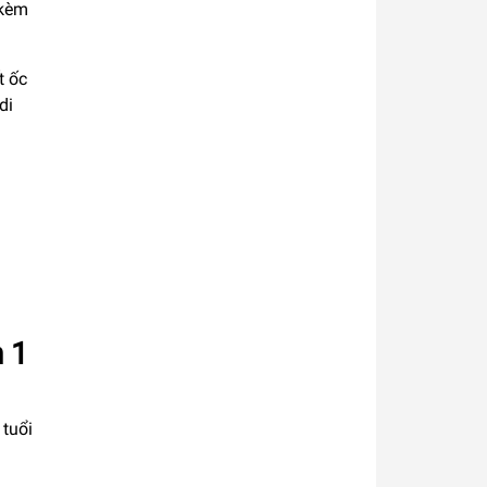
kèm
t ốc
di
 1
 tuổi